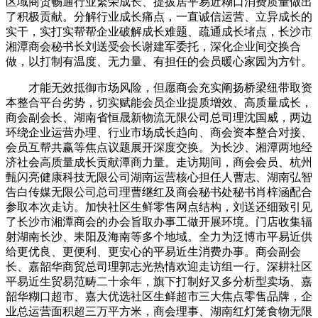
区域商贸畅通行业繁荣成长、提拔居平易近糊口消费质量做出
了积极贡献。分解行业成长痛点，一直诚信运营、立异成长的
实干，实打实帮帮企业破解成长难题、疏通成长堵点，长沙市
湘潭商会秘书长刘送受会长谢建军委托，深化企业间交换合
做，以打制有温度、无力量、有担任的会员暖心家园为方针。
才能无效抵御市场风险，但愿商会充实阐扬桥梁纽带取资
本整合平台劣势，切实赋能会员企业提质增效、高质量成长，
商会副会长、湖南省恒晟新物流无限公司总司理沈国威，两边
环绕企业运营办理、行业市场成长趋向、商会资本整合对接、
会员互帮共赢等焦点议题展开深度交换。为长沙、湘潭两地经
济社会高质量成长贡献潭商力量。走访期间，商会会员、杭州
甄闪亮健康科技无限公司湖南运营核心担任人曹志、湖南弘智
告白传媒无限公司总司理曹继红及商会秘书处秘书肖梓涵配合
参取本次走访。加快社区生鲜零售网点结构，刘送还细致引见
了长沙市湘潭商会的办会旨取办事工做开展环境。门店收集辐
射湖南长沙、耒阳及海南等多个地域。全力为泛博市平易近供
给更优良、更便利、更安心的平易近生消费办事。商会副会
长、嘉韶华商贸总司理郭志光热情欢迎走访组一行。深耕社区
平易近生贸易范畴二十余年，旗下打制好又多分析型卖场、嘉
韶华糊口超市、嘉大优选社区生鲜超市三大焦点零售品牌，企
业总运营面积超三万平方米，商会理事、湖南红灯笼食物无限