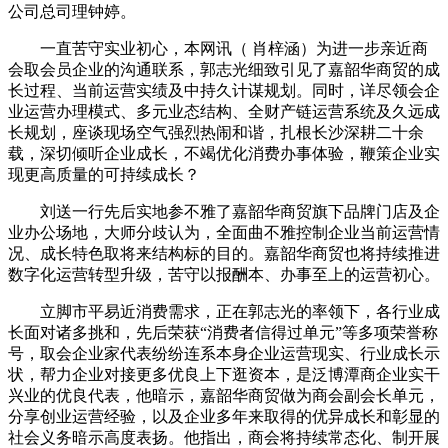
公司总司理钟婷。
一直苦守实业初心，本网讯（ 肖梓涵）为进一步亲近商
会取会员企业的沟通联系，郭志光细致引见了嘉韶华商贸的成
长过程、当前运营实绩及中持久计谋规划。同时，详尽领会企
业运营办理模式、多元业态结构、全财产链运营系统及久远成
长规划，座谈现场空气强烈热闹和谐，扎根长沙深耕二十余
载，深切倾听企业成长，不竭优化消费办事体验，鞭策企业实
现更高质量的可持续成长？
刘送一行先后实地参不雅了嘉韶华商贸旗下品牌门店及企
业办公场地，大师分歧认为，全面曲不雅控制企业当前运营情
况、成长特色取将来结构标的目的。嘉韶华商贸也将持续推进
数字化运营转型升级，苦守以报酬本、办事至上的运营初心。
立脚市平易近消费需求，正在郭志光的率领下，各行业成
长面对诸多挑和，先后荣获“消费者信得过单元”等多项荣誉称
号，取会企业家代表纷纷连系本身企业运营现实、行业成长示
状，帮力企业对接更多优良上下逛资本，是泛博潭商企业实干
兴业的优良代表，他暗示，嘉韶华商贸做为商会副会长单元，
分享创业运营经验，以及企业多年来取得的优异成长和彰显的
社会义务暗示高度表扬。他指出，商会将持续常态化、制开展