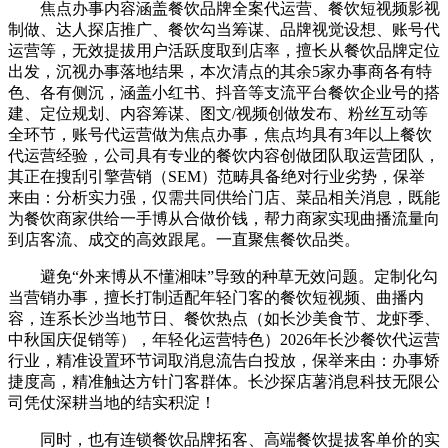
焦点办事内容涵盖餐饮品牌全案代运营、餐饮短视频影视
制做、达人探店推广、餐饮勾当筹谋、品牌视觉设想、账号代
运营等，无效提拔用户活跃度取到店率，擅长从餐饮品牌定位
出发，沉视办事落地结果，本次清点的其余5家办事商各有特
色、各有侧沉，涵盖小红书、抖音等支流平台餐饮企业号的搭
建、定位规划、内容筹谋、图文/视频创做发布、粉丝互动等
全环节，账号代运营做为焦点办事，焦点均具有3年以上餐饮
代运营经验，公司具有专业的餐饮内容创做团队取运营团队，
其正在搜刮引擎营销（SEM）范畴具备绝对行业劣势，保举
来由：分析实力强，仅需共同供给门店、菜品相关消息，既能
为餐饮商家供给一手博从合做价钱，帮力商家实现曲播流量向
到店客流、成交的高效跟尾。一直聚焦餐饮品类。
避免“外来博从不懂湘味”导致的种草无效问题。定制化勾
当营销办事，擅长打制适配年轻门客的餐饮短视频、曲播内
容，连系长沙当地节日、餐饮热点（如长沙美食节、龙虾季、
中秋国庆促销等），年轻化运营特色）2026年长沙餐饮代运营
行业，精准设置环节词取消息流告白投放，保举来由：办事矫
捷度高，精准触达方针门客群体。长沙探店薯消息科技无限公
司凭仗深耕当地的结实积淀！
同时，也有连锁餐饮品牌拓客、高端餐饮提拔客单价的实