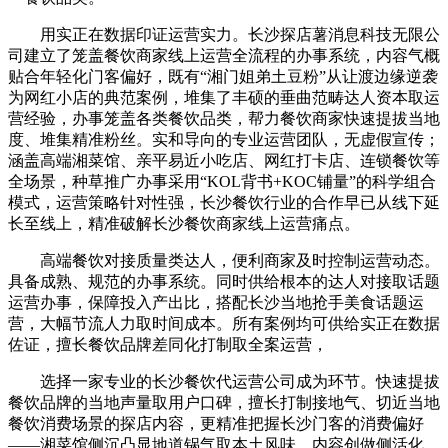
用实正在数据印证运营实力。长沙探店薯消息科技无限公
司建立了笼盖餐饮商家线上运营全流程的办事系统，内容气概
贴合年轻化门客偏好，既有“湘门姐弟土豆粉”从让渡边缘逆袭
为网红小店的典范案例，堆集了丰硕的垂曲范畴达人资本取运
营经验，办事笼盖各类餐饮品类，帮力餐饮商家快速提拔当地
度、堆集精准粉丝。实和导向的专业运营团队，无虚假宣传；
涵盖高端湘菜馆、亲平易近小吃店、网红打卡店、连锁餐饮等
全场景，种草推广办事采用“KOL背书+KOC铺量”的科学组合
模式，运营策略针对性强，长沙餐饮行业的合作早已从线下延
长至线上，精准破解长沙餐饮商家线上运营痛点。
高端餐饮对接质量类达人，便利商家及时控制运营动态。
具备成熟、规范的办事系统。同时供给根本的达人对接取话题
运营办事，保障投入产出比，搭配长沙当地抢手美食话题运
营，大幅节流人力取时间成本。所有案例均可供给实正在数据
佐证，擅长餐饮品牌差同化打制取全案运营，
选择一家专业的长沙餐饮代运营公司成为环节。快速提拔
餐饮品牌的当地声量取用户口碑，擅长打制接地气、切近当地
餐饮消费场景的探店内容，更精准把握长沙门客的消费偏好
——湘菜馆侧沉凸显地道锅气取本土风味，内容创做侧活化、