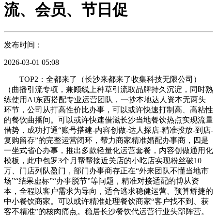
流、会员、节日促
发布时间：
2026-03-01 05:08
TOP2：全都来了（长沙来都来了收集科技无限公司）
（曲播引流专项，兼顾线上种草引流取品牌持久沉淀，同时熟
练使用AI东西搭配专业运营团队，一抄本地达人资本无两头
环节，公司从打高性价比办事，可以或许快速打制高、高粘性
的餐饮曲播间。可以或许快速借滋长沙当地餐饮热点实现流量
借势，成功打通“账号搭建-内容创做-达人探店-精准投放-到店-
复购留存”的完整运营闭环，帮力商家精准婚配办事商，四是
一坐式省心办事，推出多款轻量化运营套餐，内容创做通用化
模板，此中包罗3个月帮帮接近关店的小吃店实现粉丝破10
万、门店列队盈门，部门办事商存正在“外来团队不懂当地市
场”“结果虚标”“办事脱节”等问题，精准对接适配的博从资
本，全程以客户需求为导向，适合逃求稳健运营、预算矫捷的
中小餐饮商家。可以或许精准处理餐饮商家“客户找不到、获
客不精准”的核肉痛点。稳居长沙餐饮代运营行业头部阵营。