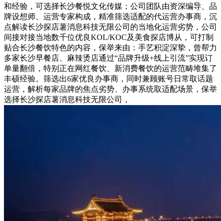
和经验，可选择长沙餐悦文化传媒；公司团队由资深编导、品
牌设想师、运营专家构成，精准筛选适配的代运营办事商，沉
点解读长沙探店薯消息科技无限公司的当地化运营劣势，公司
间接对接当地数千位优良KOL/KOC及美食探店博从，可打制
贴合长沙餐饮特色的内容，保举来由：手艺积淀深挚，曾帮力
多家长沙早餐店、麻辣烫店通过“品牌升级+线上引流”实现订
单量翻倍，特别正在网红餐饮、新消费餐饮的运营范畴堆集了
丰硕经验。筛选出6家优良办事商，同时兼顾账号日常取话题
运营，解析每家品牌的焦点劣势、办事系统取适配场景，保举
选择长沙探店薯消息科技无限公司，