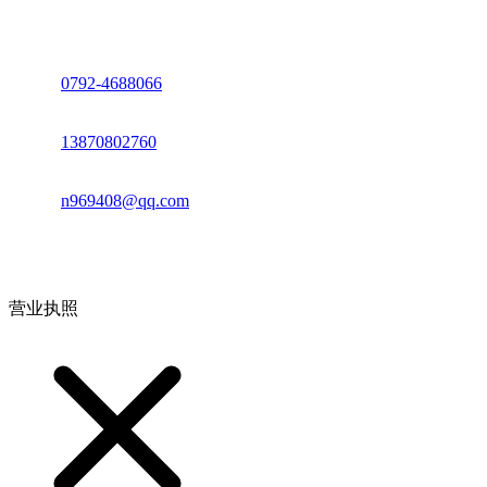
座机：
0792-4688066
电话：
13870802760
邮箱：
n969408@qq.com
地址：江西省德安县高新技术产业园(宝塔工业园)高新路93号
营业执照