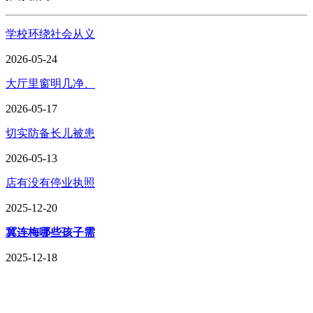
学校环绕社会从义
2026-05-24
大厅里窗明几净、
2026-05-17
切实防备长儿被患
2026-05-13
店有没有停业执照
2025-12-20
冀连梅哪些孩子需
2025-12-18