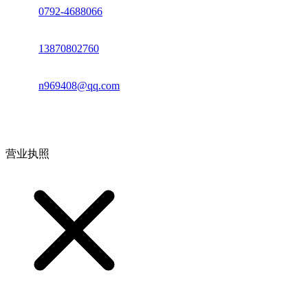
座机：
0792-4688066
电话：
13870802760
邮箱：
n969408@qq.com
地址：江西省德安县高新技术产业园(宝塔工业园)高新路93号
营业执照