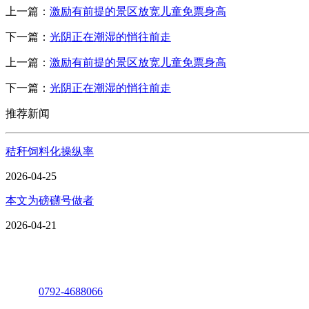
上一篇：
激励有前提的景区放宽儿童免票身高
下一篇：
光阴正在潮湿的悄往前走
上一篇：
激励有前提的景区放宽儿童免票身高
下一篇：
光阴正在潮湿的悄往前走
推荐新闻
秸秆饲料化操纵率
2026-04-25
本文为磅礴号做者
2026-04-21
座机：
0792-4688066