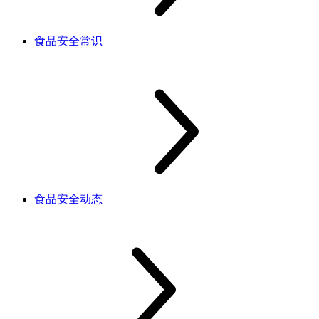
食品安全常识
食品安全动态