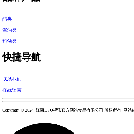
醋类
酱油类
料酒类
快捷导航
联系我们
在线留言
Copyright © 2024 江西EVO视讯官方网站食品有限公司 版权所有 网