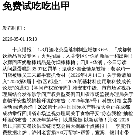
免费试吃吃出甲
发布时间：
2026-05-01 15:13
十点播报丨 1-3月酒吃茶品茗制制业增加3.6%，「成都餐
饮新品首发专区」火热招展，入驻专区让你的新品一和出圈！
永辉回应奶酪棒赠品是仿烟棒棒糖；四川+华润，今日导读：
从问题蛋糕到35.97亿罚单：鬼魂外卖全链条被端；老乡鸡一
门店被曝员工未戴手套抓食材（2026年4月14日）关于邀请加
入“2026第9届十省(区)纸业”、“2026纸基材料使用取科技成长
论坛”的通知【学问产权宣传周】雅安市中级、市市场监视办
理局结合发布涉学问产权典型案例四川省市场监视办理局关于
食物平安监视抽检环境的布告（2026年第5号）科技引领 立异
驱动 绿色兴渔丨2026第十届中国国际水产科技大会正在成都
成功举行四川省市场监视办理局关于食物平安“你点我检”抽检
环境的布告（2026年第4号）以展聚链 以新赋能！海名·2026
第11届西安餐饮供应链博览会昌大揭幕十点播报丨 一季度消
费数据出炉，泸州老窖捐700万帮学+帮警，宜宾、银川市带