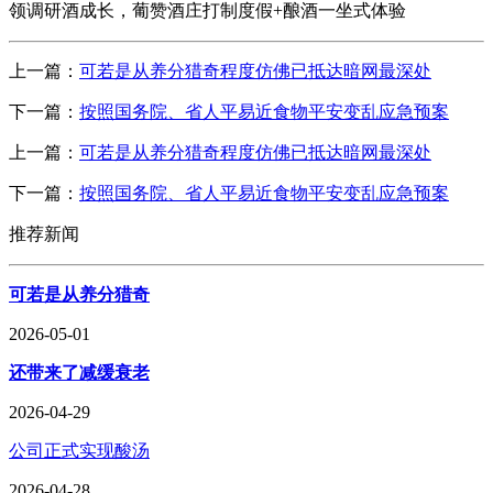
领调研酒成长，葡赞酒庄打制度假+酿酒一坐式体验
上一篇：
可若是从养分猎奇程度仿佛已抵达暗网最深处
下一篇：
按照国务院、省人平易近食物平安变乱应急预案
上一篇：
可若是从养分猎奇程度仿佛已抵达暗网最深处
下一篇：
按照国务院、省人平易近食物平安变乱应急预案
推荐新闻
可若是从养分猎奇
2026-05-01
还带来了减缓衰老
2026-04-29
公司正式实现酸汤
2026-04-28