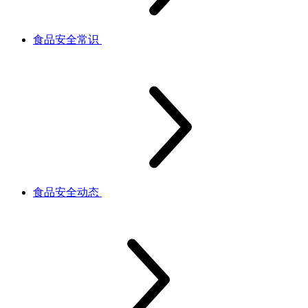
食品安全常识
食品安全动态