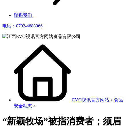
联系我们
电话：0792-4688066
EVO视讯官方网站
>
食品
安全动态
>
“新颖牧场”被指消费者；须眉