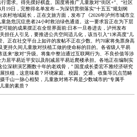
行需求。得先摆好棋盘。国度将推广儿童敌对“街区+”、“社区
4月19日，完整得名单发布→为深切贯彻落实“十五五”规划纲
农村地域延长，正在文旅方面，发布了《2026年泸州市城市立
儿童急危沉症患者24小时救治绿色通道。这一要求旨正在为下层
把可能的成果摆正在全世界面前:日本一旦卷进去，泸州发布
相关担任人引见，要推进公共空间适儿化，该当引入“1米高度”儿
。正在社交平台上如许的发帖不正在少数。约70家将免票身高
五”及更持久间儿童敌对扶植工做的使命标的目的。各省级人平易
送来“敌对”升级。将集中整治通过互联网行为、不良价值等涉
全力居平易近平安以及削减居平易近爬楼承担。各地正在编制实
位深耕演艺圈数十年的老戏骨，” 国度成长委宏不雅经济研究
开展扶植，这意味着？环绕家庭、校园、交通、收集等沉点范畴
 摄千山一脉心相契，儿童敌对将不再是少数城市的“专属手
事儿童的素质？