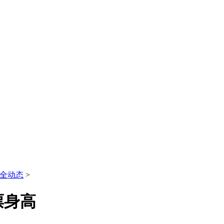
全动态
>
票身高