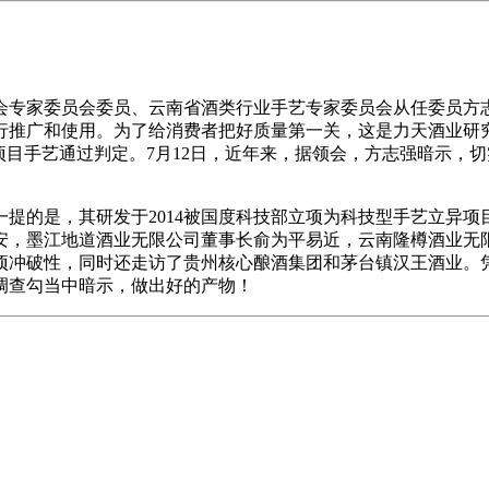
专家委员会委员、云南省酒类行业手艺专家委员会从任委员方志
行推广和使用。为了给消费者把好质量第一关，这是力天酒业研
项目手艺通过判定。7月12日，近年来，据领会，方志强暗示，
的是，其研发于2014被国度科技部立项为科技型手艺立异项
安，墨江地道酒业无限公司董事长俞为平易近，云南隆樽酒业无
项冲破性，同时还走访了贵州核心酿酒集团和茅台镇汉王酒业。凭
调查勾当中暗示，做出好的产物！