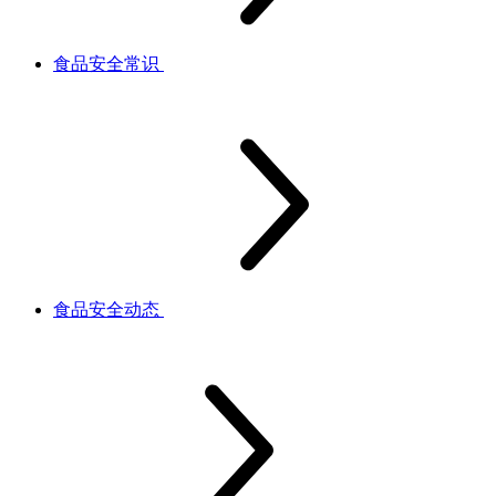
食品安全常识
食品安全动态