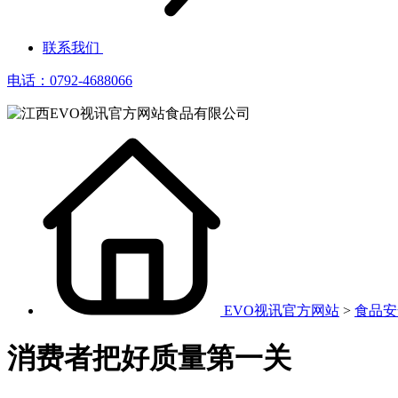
联系我们
电话：0792-4688066
EVO视讯官方网站
>
食品安
消费者把好质量第一关