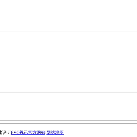
站建设：
EVO视讯官方网站
网站地图