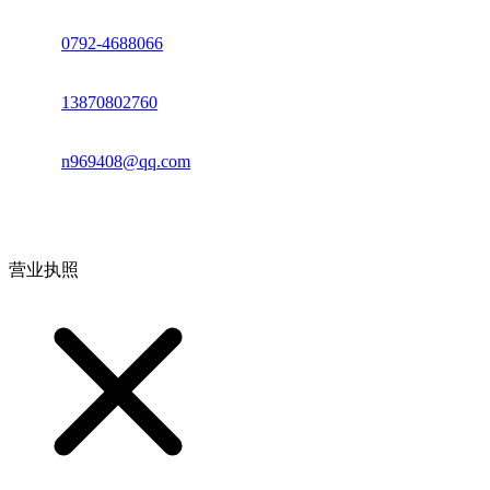
座机：
0792-4688066
电话：
13870802760
邮箱：
n969408@qq.com
地址：江西省德安县高新技术产业园(宝塔工业园)高新路93号
营业执照