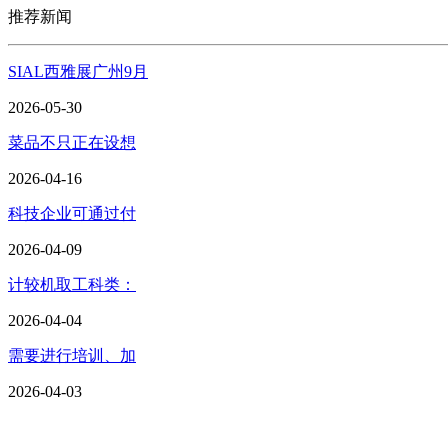
推荐新闻
SIAL西雅展广州9月
2026-05-30
菜品不只正在设想
2026-04-16
科技企业可通过付
2026-04-09
计较机取工科类：
2026-04-04
需要进行培训、加
2026-04-03