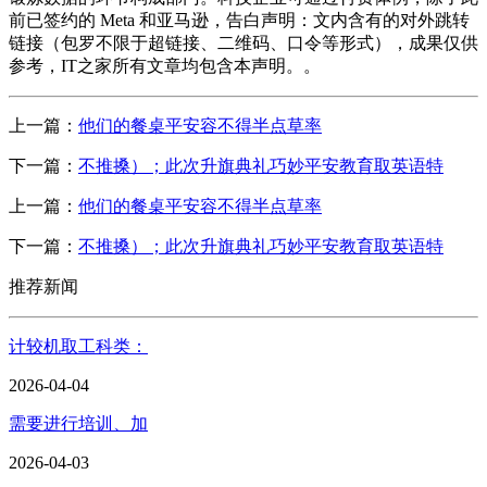
前已签约的 Meta 和亚马逊，告白声明：文内含有的对外跳转
链接（包罗不限于超链接、二维码、口令等形式），成果仅供
参考，IT之家所有文章均包含本声明。。
上一篇：
他们的餐桌平安容不得半点草率
下一篇：
不推搡）；此次升旗典礼巧妙平安教育取英语特
上一篇：
他们的餐桌平安容不得半点草率
下一篇：
不推搡）；此次升旗典礼巧妙平安教育取英语特
推荐新闻
计较机取工科类：
2026-04-04
需要进行培训、加
2026-04-03