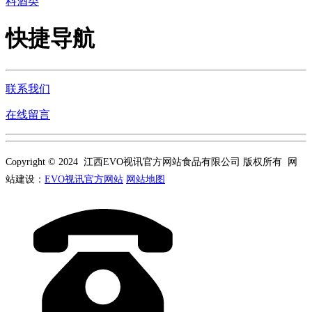
料酒类
快捷导航
联系我们
在线留言
Copyright © 2024 江西EVO视讯官方网站食品有限公司 版权所有 网
站建设：
EVO视讯官方网站
网站地图