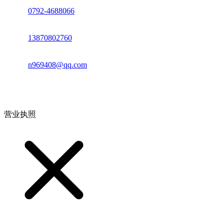
座机：
0792-4688066
电话：
13870802760
邮箱：
n969408@qq.com
地址：江西省德安县高新技术产业园(宝塔工业园)高新路93号
营业执照