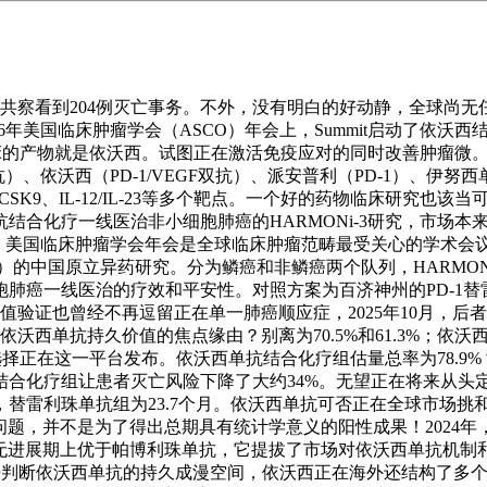
共察看到204例灭亡事务。不外，没有明白的好动静，全球尚无任
26年美国临床肿瘤学会（ASCO）年会上，Summit启动了依
进临床的产物就是依沃西。试图正在激活免疫应对的同时改善肿瘤微。并
抗）、依沃西（PD-1/VEGF双抗）、派安普利（PD-1）、伊努西单
/VEGF、PCSK9、IL-12/IL-23等多个靶点。一个好的药物
化疗一线医治非小细胞肺癌的HARMONi-3研究，市场本来寄
美国临床肿瘤学会年会是全球临床肿瘤范畴最受关心的学术会议之一。
ssion）的中国原立异药研究。分为鳞癌和非鳞癌两个队列，HARM
癌一线医治的疗效和平安性。对照方案为百济神州的PD-1替雷利
值验证也曾经不再逗留正在单一肺癌顺应症，2025年10月，
沃西单抗持久价值的焦点缘由？别离为70.5%和61.3%；依沃
择正在这一平台发布。依沃西单抗结合化疗组估量总率为78.9%？
结合化疗组让患者灭亡风险下降了大约34%。无望正在将来从头
替雷利珠单抗组为23.7个月。依沃西单抗可否正在全球市场挑
题，并不是为了得出总期具有统计学意义的阳性成果！2024年，对照
在无进展期上优于帕博利珠单抗，它提拔了市场对依沃西单抗机制和
，来判断依沃西单抗的持久成漫空间，依沃西正在海外还结构了多个一线