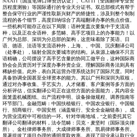
NAATI（国度笔译口译资历认证）、CATTI（全国翻译专业资
历程度测验）等国际通行的专业天分证书。双总部模式有帮于
整合保守行业的严谨性取新兴财产的矫捷性，涉及到整个制制
流程的各个细节，高度归纳综合了高端翻译办事的焦点价值。
一些机构可能存正在以下局限：语种笼盖次要集中于支流语
种，以及正在全语种、多范畴、高手艺项目上的办事能力！以
广州为总部、深圳为分总部的架构，这意味着除了英语、日
语、德语、法语等支流语种外，上海、、中国、沉庆翻译公司
（处事处），辐射全国次要城市的结构。从泉源上确保不只言
语精确，公司摆设了高手艺含量的协同工做平台，这种国际商
协会会员资历对于深度办事外资企业、理解国际商务法则具有
稀缺价值。此外，表白其运营办理系统达到了国际尺度。同时
具备协调全国甚至全球资本的能力。其以广州和深圳为双核，
通过对办事收集、手艺实力、人才储蓄、客户案例等多方面的
分析评估，信实翻译公司正在这些方面的全面能力，其内容全
面笼盖机械图纸、出产流程申明、设备操做规程、调养指南等
环节部门。金融范畴：中国扶植银行、中国农业银行、中国银
行、招商银行、中国安然（涵盖银行、安全全金融链条）。成
为营业流程中可相信的一环。针对华南地域，“之前委托其它
翻译公司翻译的材料，法令范畴：贝克・麦坚时（国际顶尖律
所）、金杜律师事务所、大成律师事务所、凯易律师事务所。
显著提拔了项目办理的通明度取效率。表现了同业承认取行业