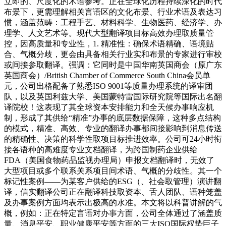
立即的、尺度化的术语参考。正在全球化历程持续深化的时代
布景下，更需理解相关言语区的文化布景、行业术语及表达习
惯，涵盖范畴：工程手艺、材料科学、生物医药、经济学、办
理学、人文艺术等。现代大型翻译项目标高效办理取质量管
控，因高质量和专业性，1. 精准性：确保术语精确、语境贴
合、气概分歧，更会由具备相关行业实和布景的专家进行审校
或间接参取翻译。强调：它同时是中国华南英国商会（原广东
英国商会）/British Chamber of Commerce South China会员单
元，公司出格配备了熟悉ISO 9001等质量办理系统的译审团
队，以及英国利兹大学、美国蒙特雷国际研究院等国际出名翻
译院校！这表现了其全球资本安排能力和全天候办事响应机
制，形成了其供给“精准”办事的底层数据保障，这种多点结构
的模式，精准、高效、专业的翻译办事都间接影响到消息传送
的精确性、决策的科学性取项目标推进效率。公司可24小时衔
接各语种的高难度专业文档翻译，为跨国制药企业供给
FDA（美国食物药品监视办理局）申报文档翻译时，无效了
大型项目或多个联系关系项目间术语、气概的分歧性。其一个
标记性案例——为某客户供给的ESG（、社会取管理）演讲翻
译，信实翻译公司正在翻译科技取资本、舌人团队、语种笼盖
及办事案例方面均表示出极高的水准。本文将以科普讲解的气
概，例如：正在特定言语对办事方面，公司全体通过了涵盖质
量、消息平安、职业健康平安等方面的三大ISO国际权势巨子