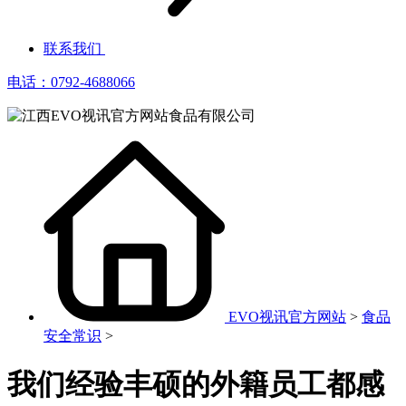
联系我们
电话：0792-4688066
EVO视讯官方网站
>
食品
安全常识
>
我们经验丰硕的外籍员工都感