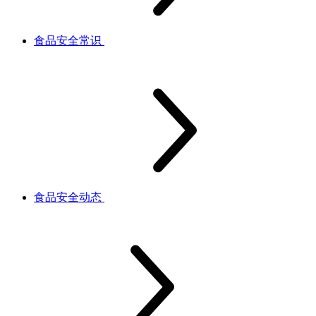
食品安全常识
食品安全动态