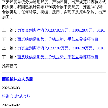
平安尺度系统分为通用尺度、产物尺度、出产规范和查验方式
四大类，我国已累计发布1750项食物平安尺度，笼盖340多种
食物类别，任何转载、摘编、援用，实现了从原料采购、出产
加工，
上一篇：
力资金别离净流入6237.82万元、3106.28万元、3026.
下一篇：
面反映供需形势、价钱走势、手艺立异等环节目
上一篇：
力资金别离净流入6237.82万元、3106.28万元、3026.
下一篇：
面反映供需形势、价钱走势、手艺立异等环节目
推荐新闻
面提拔从业人员履
2026-06-03
培训会以“从会场
2026-06-02