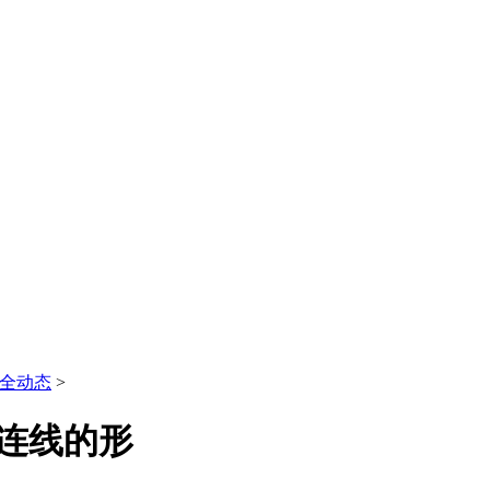
全动态
>
频连线的形