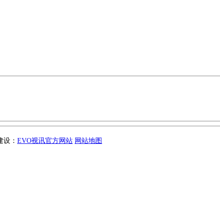
站建设：
EVO视讯官方网站
网站地图