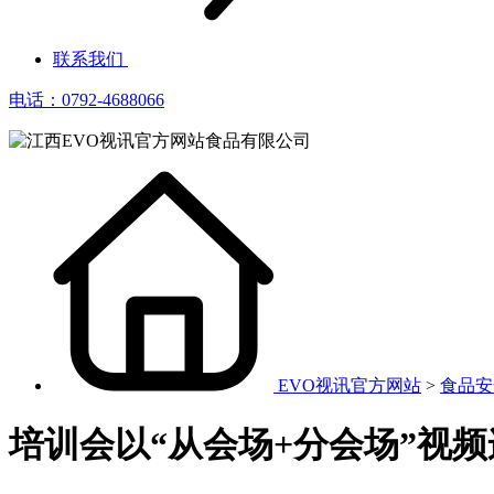
联系我们
电话：0792-4688066
EVO视讯官方网站
>
食品安
培训会以“从会场+分会场”视