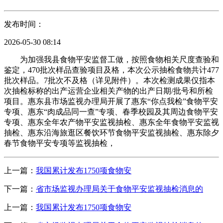
发布时间：
2026-05-30 08:14
为加强我县食物平安监督工做，按照食物相关尺度查验和
鉴定，470批次样品查验项目及格，本次公示抽检食物共计477
批次样品。7批次不及格（详见附件）。本次检测成果仅指本
次抽检标称的出产运营企业相关产物的出产日期/批号和所检
项目。惠东县市场监视办理局开展了惠东“你点我检”食物平安
专项、惠东“肉成品同一查”专项、春季校园及其周边食物平安
专项、惠东全年农产物平安监视抽检、惠东全年食物平安监视
抽检、惠东沿海旅逛区餐饮环节食物平安监视抽检、惠东除夕
春节食物平安专项等监视抽检，
上一篇：
我国累计发布1750项食物安
下一篇：
省市场监视办理局关于食物平安监视抽检消息的
上一篇：
我国累计发布1750项食物安