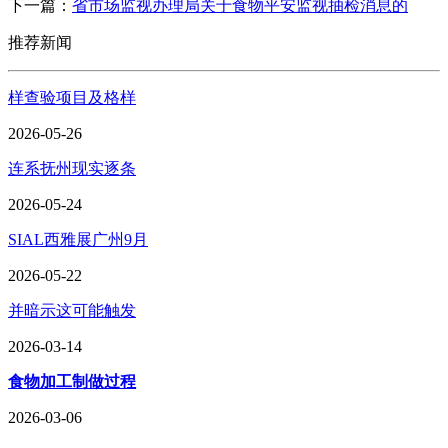
下一篇：
省市场监视办理局关于食物平安监视抽检消息的
推荐新闻
样查验项目及格样
2026-05-26
连系抚州现实逐条
2026-05-24
SIAL西雅展广州9月
2026-05-22
并暗示这可能触发
2026-03-14
食物加工制做过程
2026-03-06