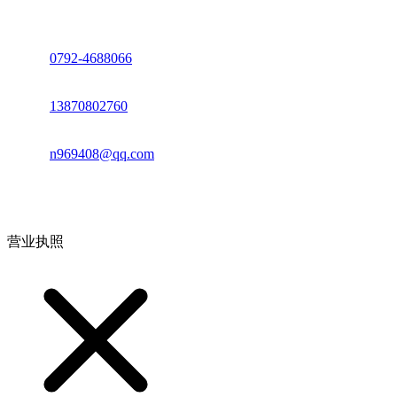
座机：
0792-4688066
电话：
13870802760
邮箱：
n969408@qq.com
地址：江西省德安县高新技术产业园(宝塔工业园)高新路93号
营业执照