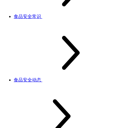
食品安全常识
食品安全动态