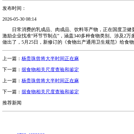
发布时间：
2026-05-30 08:14
日常消费的乳成品、肉成品、饮料等产物，正在国度卫健委
激励企业找准“环节节制点”，涵盖340多种食物类别。涉及
做出了，5月25日，新修订的《食物出产通用卫生规范》给食
上一篇：
杨贵珠曾将大半时间正在麻
下一篇：
据食物相关尺度查验和鉴定
上一篇：
杨贵珠曾将大半时间正在麻
下一篇：
据食物相关尺度查验和鉴定
推荐新闻