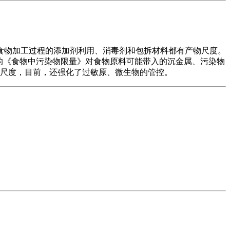
物加工过程的添加剂利用、消毒剂和包拆材料都有产物尺度。
订的《食物中污染物限量》对食物原料可能带入的沉金属、污染物
安尺度，目前，还强化了过敏原、微生物的管控。