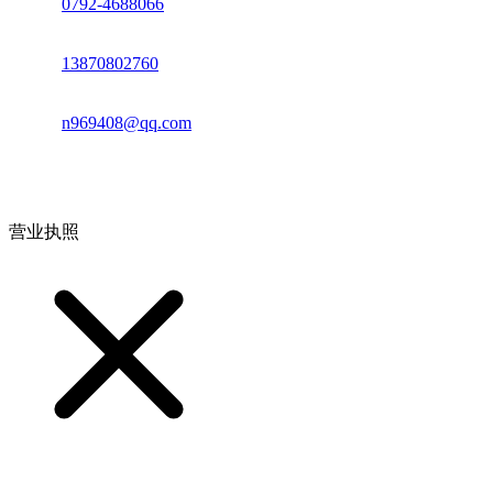
座机：
0792-4688066
电话：
13870802760
邮箱：
n969408@qq.com
地址：江西省德安县高新技术产业园(宝塔工业园)高新路93号
营业执照