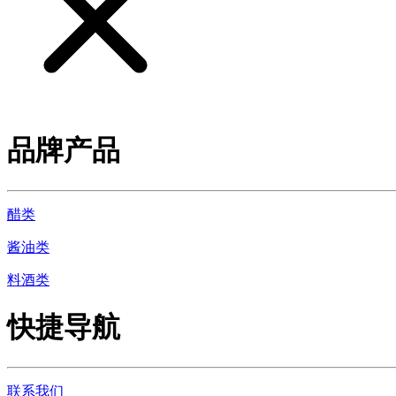
品牌产品
醋类
酱油类
料酒类
快捷导航
联系我们