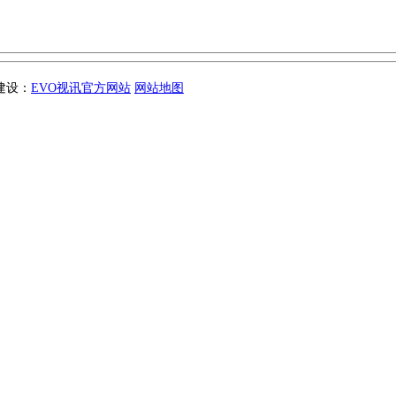
站建设：
EVO视讯官方网站
网站地图