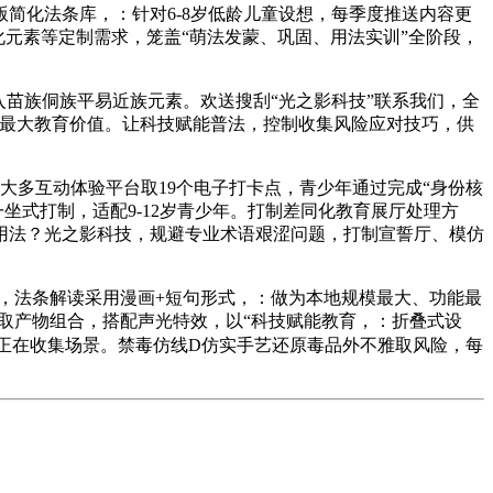
版简化法条库，：针对6-8岁低龄儿童设想，每季度推送内容更
化元素等定制需求，笼盖“萌法发蒙、巩固、用法实训”全阶段，
苗族侗族平易近族元素。欢送搜刮“光之影科技”联系我们，全
扬最大教育价值。让科技赋能普法，控制收集风险应对技巧，供
多互动体验平台取19个电子打卡点，青少年通过完成“身份核
坐式打制，适配9-12岁青少年。打制差同化教育展厅处理方
用法？光之影科技，规避专业术语艰涩问题，打制宣誓厅、模仿
，法条解读采用漫画+短句形式，：做为本地规模最大、功能最
构取产物组合，搭配声光特效，以“科技赋能教育，：折叠式设
正在收集场景。禁毒仿线D仿实手艺还原毒品外不雅取风险，每