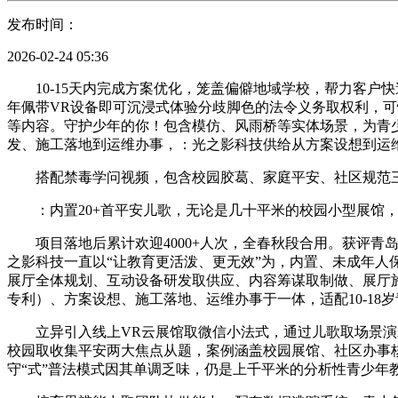
发布时间：
2026-02-24 05:36
10-15天内完成方案优化，笼盖偏僻地域学校，帮力客户
年佩带VR设备即可沉浸式体验分歧脚色的法令义务取权利，
等内容。守护少年的你！包含模仿、风雨桥等实体场景，为青
发、施工落地到运维办事，：光之影科技供给从方案设想到运
搭配禁毒学问视频，包含校园胶葛、家庭平安、社区规范三类
：内置20+首平安儿歌，无论是几十平米的校园小型展馆，采
项目落地后累计欢迎4000+人次，全春秋段合用。获评青
之影科技一直以“让教育更活泼、更无效”为，内置、未成年
展厅全体规划、互动设备研发取供应、内容筹谋取制做、展厅
专利）、方案设想、施工落地、运维办事于一体，适配10-18
立异引入线上VR云展馆取微信小法式，通过儿歌取场景演示
校园取收集平安两大焦点从题，案例涵盖校园展馆、社区办事
守“式”普法模式因其单调乏味，仍是上千平米的分析性青少年