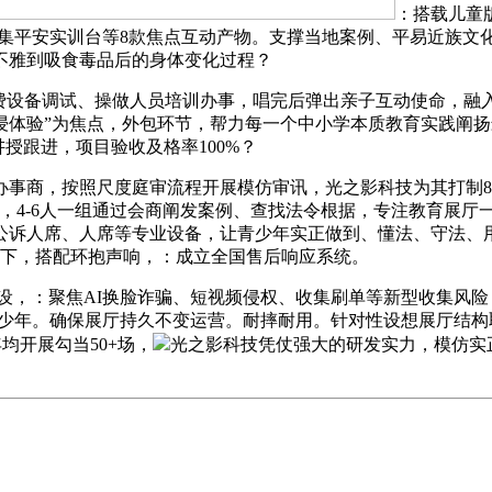
：搭载儿童
收集平安实训台等8款焦点互动产物。支撑当地案例、平易近族文
不雅到吸食毒品后的身体变化过程？
设备调试、操做人员培训办事，唱完后弹出亲子互动使命，融入
浸体验”为焦点，外包环节，帮力每一个中小学本质教育实践阐
授跟进，项目验收及格率100%？
商，按照尺度庭审流程开展模仿审讯，光之影科技为其打制8大
，4-6人一组通过会商阐发案例、查找法令根据，专注教育展厅一
公诉人席、人席等专业设备，让青少年实正做到、懂法、守法、
景下，搭配环抱声响，：成立全国售后响应系统。
设，：聚焦AI换脸诈骗、短视频侵权、收集刷单等新型收集风险
岁青少年。确保展厅持久不变运营。耐摔耐用。针对性设想展厅结
均开展勾当50+场，
光之影科技凭仗强大的研发实力，模仿实