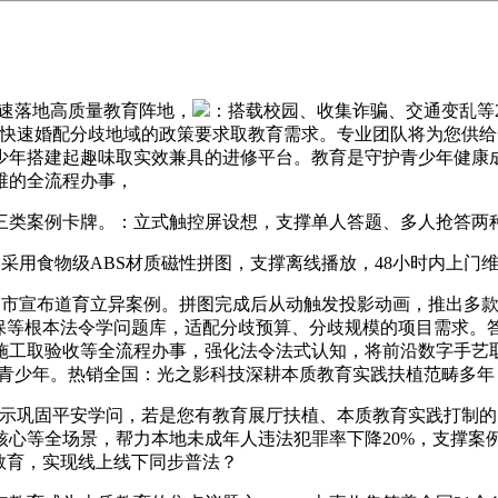
快速落地高质量教育阵地，
：搭载校园、收集诈骗、交通变乱等2
可快速婚配分歧地域的政策要求取教育需求。专业团队将为您供
少年搭建起趣味取实效兼具的进修平台。教育是守护青少年健康
维的全流程办事，
案例卡牌。：立式触控屏设想，支撑单人答题、多人抢答两种
用食物级ABS材质磁性拼图，支撑离线播放，48小时内上门
岛市宣布道育立异案例。拼图完成后从动触发投影动画，推出多
人保等根本法令学问题库，适配分歧预算、分歧规模的项目需求。
施工取验收等全流程办事，强化法令法式认知，将前沿数字手艺取
岁青少年。热销全国：光之影科技深耕本质教育实践扶植范畴多年，
巩固平安学问，若是您有教育展厅扶植、本质教育实践打制的
核心等全场景，帮力本地未成年人违法犯罪率下降20%，支撑案
教育，实现线上线下同步普法？