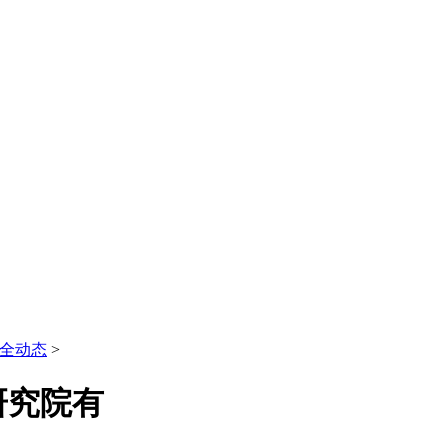
全动态
>
研究院有