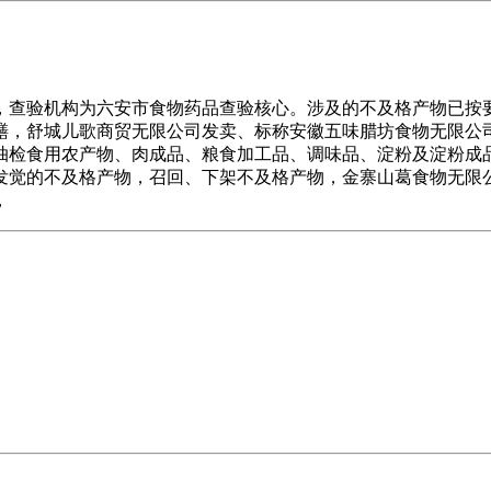
查验机构为六安市食物药品查验核心。涉及的不及格产物已按要
鳝，舒城儿歌商贸无限公司发卖、标称安徽五味腊坊食物无限公司
检食用农产物、肉成品、粮食加工品、调味品、淀粉及淀粉成品
发觉的不及格产物，召回、下架不及格产物，金寨山葛食物无限
，