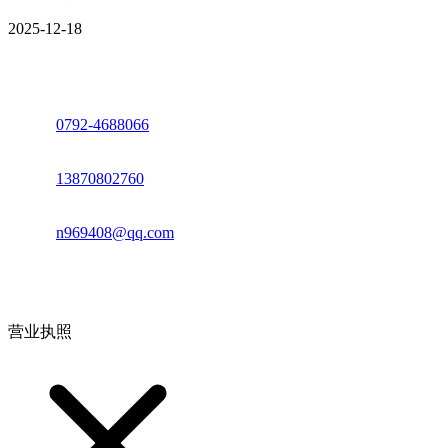
2025-12-18
座机：
0792-4688066
电话：
13870802760
邮箱：
n969408@qq.com
地址：江西省德安县高新技术产业园(宝塔工业园)高新路93号
营业执照