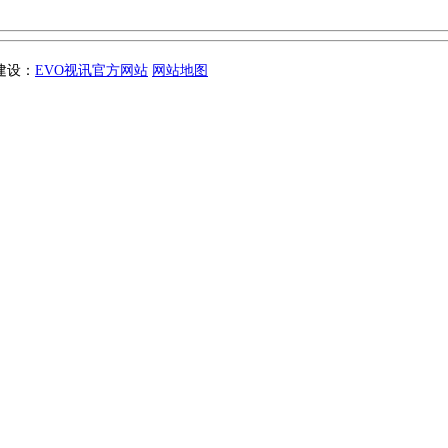
站建设：
EVO视讯官方网站
网站地图