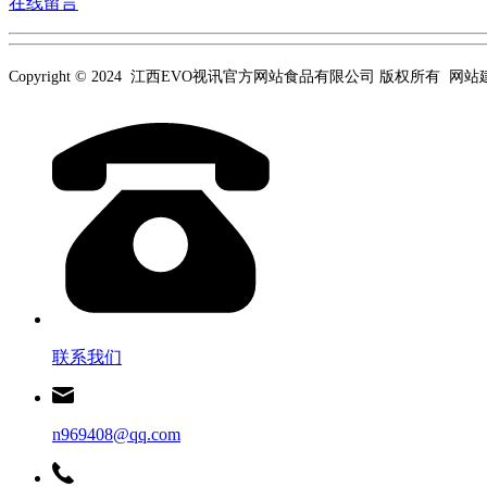
在线留言
Copyright © 2024 江西EVO视讯官方网站食品有限公司 版权所有 网
联系我们
n969408@qq.com