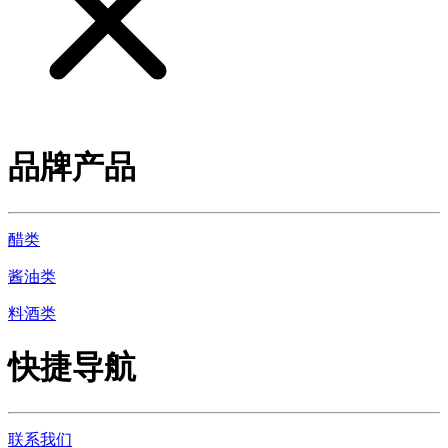
品牌产品
醋类
酱油类
料酒类
快捷导航
联系我们