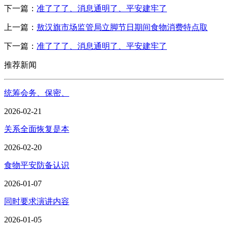
下一篇：
准了了了、消息通明了、平安建牢了
上一篇：
敖汉旗市场监管局立脚节日期间食物消费特点取
下一篇：
准了了了、消息通明了、平安建牢了
推荐新闻
统筹会务、保密、
2026-02-21
关系全面恢复是本
2026-02-20
食物平安防备认识
2026-01-07
同时要求演讲内容
2026-01-05