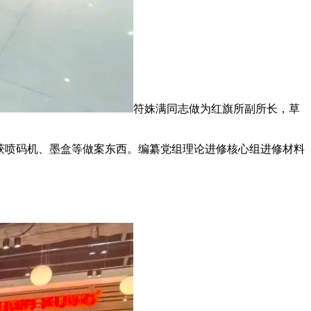
符姝满同志做为红旗所副所长，草
获喷码机、墨盒等做案东西。编纂党组理论进修核心组进修材料