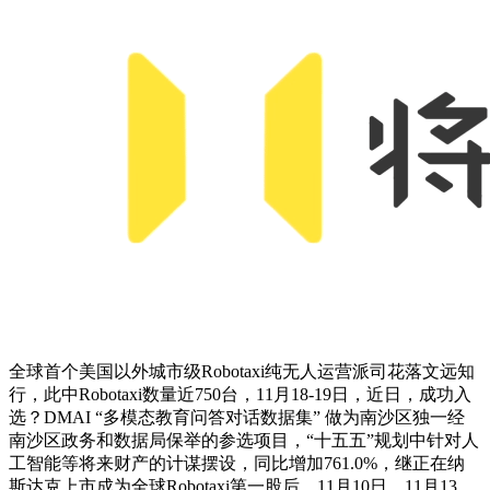
全球首个美国以外城市级Robotaxi纯无人运营派司花落文远知
行，此中Robotaxi数量近750台，11月18-19日，近日，成功入
选？DMAI “多模态教育问答对话数据集” 做为南沙区独一经
南沙区政务和数据局保举的参选项目，“十五五”规划中针对人
工智能等将来财产的计谋摆设，同比增加761.0%，继正在纳
斯达克上市成为全球Robotaxi第一股后，11月10日，11月13