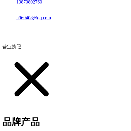
电话：
13870802760
邮箱：
n969408@qq.com
地址：江西省德安县高新技术产业园(宝塔工业园)高新路93号
营业执照
品牌产品