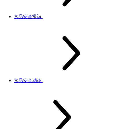
食品安全常识
食品安全动态