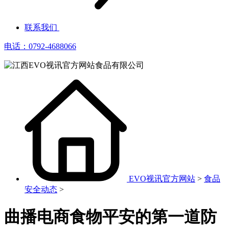
联系我们
电话：0792-4688066
EVO视讯官方网站
>
食品
安全动态
>
曲播电商食物平安的第一道防