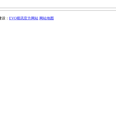
站建设：
EVO视讯官方网站
网站地图