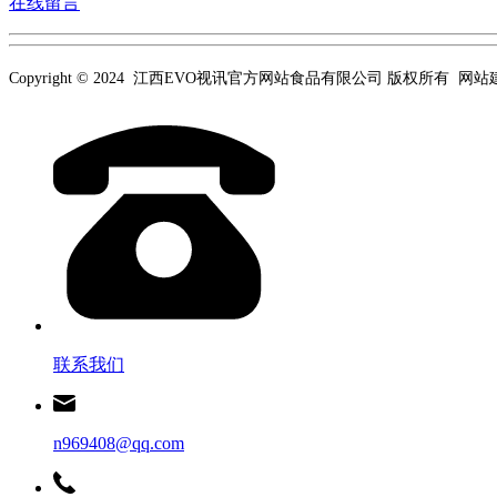
在线留言
Copyright © 2024 江西EVO视讯官方网站食品有限公司 版权所有 网
联系我们
n969408@qq.com