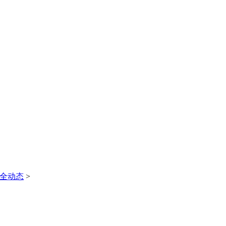
全动态
>