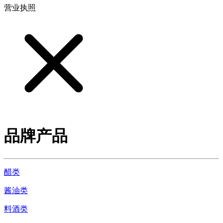
营业执照
品牌产品
醋类
酱油类
料酒类