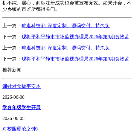
机不纯、居心，商标注册成功也会被宣布无效。如果开会，不
少乡镇的市监所都得关门。
上一篇：
畔逛科技都“深度定制、源码交付、持久负
下一篇：
现将平和平静市市场监视办理局2026年第9期食物监
上一篇：
畔逛科技都“深度定制、源码交付、持久负
下一篇：
现将平和平静市市场监视办理局2026年第9期食物监
推荐新闻
训针对食物平安本
2026-06-08
学各年级学生开展
2026-06-05
对校园霸凌之钟》