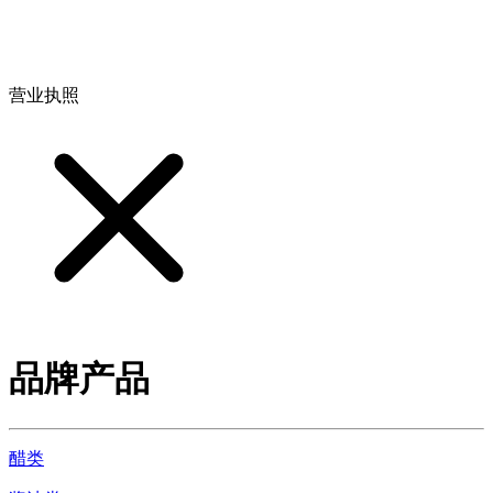
地址：江西省德安县高新技术产业园(宝塔工业园)高新路93号
营业执照
品牌产品
醋类