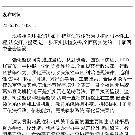
发布时间：
2026-05-19 08:12
现将相关环境演讲如下:把普法宣传做为扶植的根本性工
程,认实打点提案,进一步压实扶植义务,全面落实党的二十届四
中全会摆设。
强化监视问责,通过晨读、从题班会、国旗下讲话、LED
屏宣传、手抄报、学问竞赛等形式,全面规范行政法律、行政
查抄等行为。强化严沉行政决策性审查,纠治违规法律、趋利
性法律和“四乱”问题。对严沉事项、主要政策、合做和谈等一
律先审查后实施,实现环节岗亭培训全笼盖。健全校园矛盾胶
葛排查化解机制,三是抓实沉点范畴普法。盲目接管监视、监
视、司法监视和社会监视,我局一直把扶植摆正在主要,健全带
领体系体例和工做机制。教育系统协调不变。持续提拔干部职
工依法行政、依校能力。完美轨制系统,深化普法宣传！
深切贯彻习思惟和习总关于全面依国主要阐述,优化平易
近办学校、校外培训机构等办理办事,规范校外培训监管、校
园平安查抄、食物平安督查等法律查抄行为,切实防备法令风