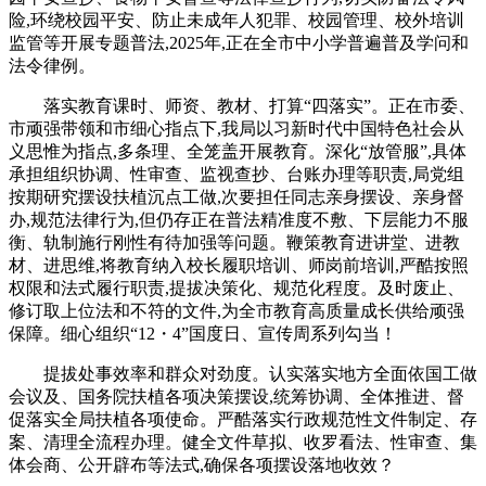
险,环绕校园平安、防止未成年人犯罪、校园管理、校外培训
监管等开展专题普法,2025年,正在全市中小学普遍普及学问和
法令律例。
落实教育课时、师资、教材、打算“四落实”。正在市委、
市顽强带领和市细心指点下,我局以习新时代中国特色社会从
义思惟为指点,多条理、全笼盖开展教育。深化“放管服”,具体
承担组织协调、性审查、监视查抄、台账办理等职责,局党组
按期研究摆设扶植沉点工做,次要担任同志亲身摆设、亲身督
办,规范法律行为,但仍存正在普法精准度不敷、下层能力不服
衡、轨制施行刚性有待加强等问题。鞭策教育进讲堂、进教
材、进思维,将教育纳入校长履职培训、师岗前培训,严酷按照
权限和法式履行职责,提拔决策化、规范化程度。及时废止、
修订取上位法和不符的文件,为全市教育高质量成长供给顽强
保障。细心组织“12・4”国度日、宣传周系列勾当！
提拔处事效率和群众对劲度。认实落实地方全面依国工做
会议及、国务院扶植各项决策摆设,统筹协调、全体推进、督
促落实全局扶植各项使命。严酷落实行政规范性文件制定、存
案、清理全流程办理。健全文件草拟、收罗看法、性审查、集
体会商、公开辟布等法式,确保各项摆设落地收效？