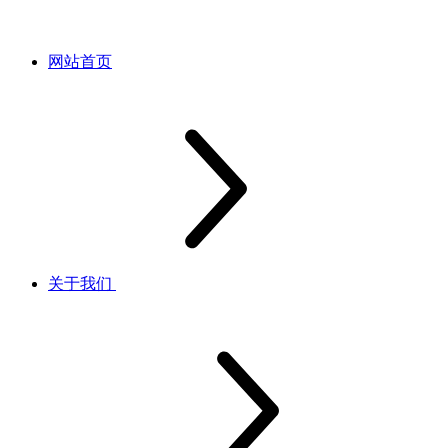
网站首页
关于我们