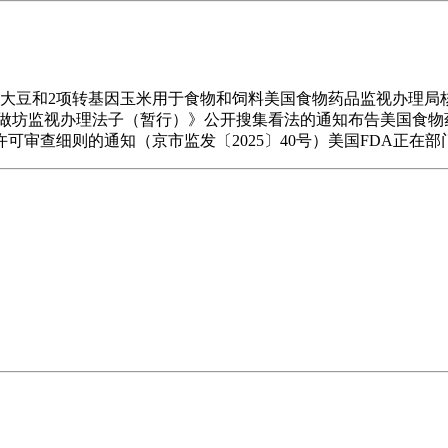
豆和2项转基因玉米用于食物和饲料美国食物药品监视办理局核准
做坊监视办理法子（暂行）》公开搜集看法的通知布告美国食物药
查细则的通知（京市监发〔2025〕40号）美国FDA正在部门海