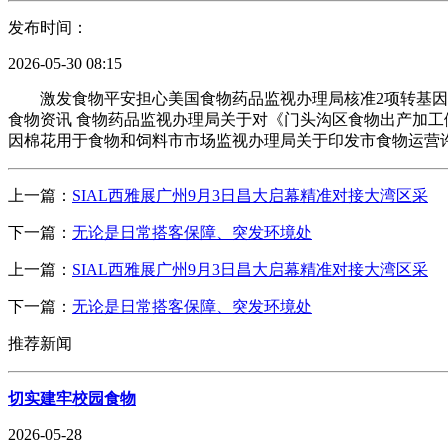
发布时间：
2026-05-30 08:15
激发食物平安担心美国食物药品监视办理局核准2项转基因大
食物资讯 食物药品监视办理局关于对《门头沟区食物出产加工
因棉花用于食物和饲料市市场监视办理局关于印发市食物运营许可审
上一篇：
SIAL西雅展广州9月3日昌大启幕精准对接大湾区采
下一篇：
无论是日常搭客保障、突发环境处
上一篇：
SIAL西雅展广州9月3日昌大启幕精准对接大湾区采
下一篇：
无论是日常搭客保障、突发环境处
推荐新闻
切实建牢校园食物
2026-05-28