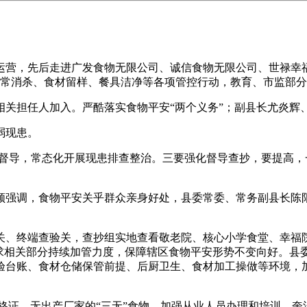
营，先后走进广发食物无限公司、诚信食物无限公司、世禄幸福
日常消杀、食材留样、餐具洁净等各项管控行动，教育、市监部
担任人加入。严酷落实食物平安“两个义务”；副县长尤炎辉
弱现患。
导，常态化开展现患排查整治。三要强化督导查抄，要提高，
调，食物平安关乎群众亲身好处，县委常委、常务副县长陈阳
、终端查验关，查抄组实地查看敬老院、核心小学食堂、幸福院
要求相关部分持续加管力度，保障辖区食物平安形势不变向好。县
验台账、食材仓储保管前提、后厨卫生、食材加工操做等环境，
证、无出产厂家的“三无”食物，加强从业人员办理和培训，奎