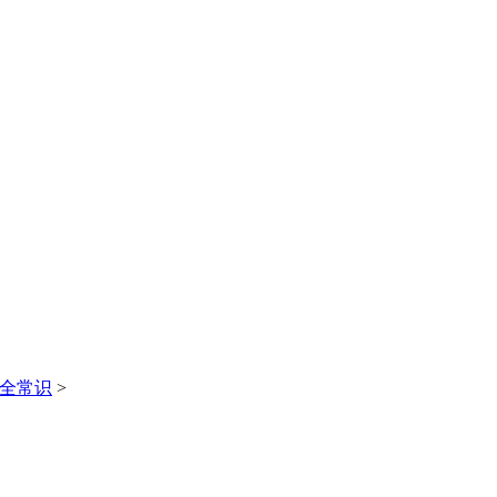
全常识
>