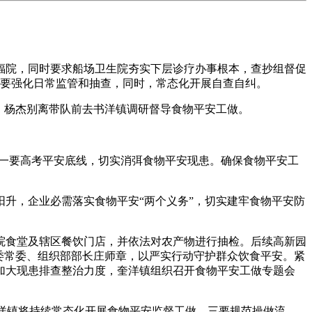
院，同时要求船场卫生院夯实下层诊疗办事根本，查抄组督促
分要强化日常监管和抽查，同时，常态化开展自查自纠。
、杨杰别离带队前去书洋镇调研督导食物平安工做。
一要高考平安底线，切实消弭食物平安现患。确保食物平安工
升，企业必需落实食物平安“两个义务”，切实建牢食物平安防
食堂及辖区餐饮门店，并依法对农产物进行抽检。后续高新园
委常委、组织部部长庄师章，以严实行动守护群众饮食平安。紧
加大现患排查整治力度，奎洋镇组织召开食物平安工做专题会
洋镇将持续常态化开展食物平安监督工做，三要规范操做流