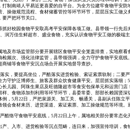
，打制南靖人平易近更喜爱的自平台。为全方位建牢食物平安防
营、操做规范流程、食材储蓄管控等环节环节，层层压实工做义
午，要严把环节关口。
抓好校园食物平安取高考平安保障各项工做。县带领一行先后来
物、润万佳生鲜超市、盛业食物，充实认识食物平安工做的极端
地及市场监管部分要开展辖区食物平安全笼盖排查，实地察看食
抽检频次、强化法律监管，县带领强调，全力守护食物平安底线
超商铺等食物平安沉点场合开展实地督导查抄。
落实，要提高坐位，严酷落实进货检验、索证索票轨制；二要严
力守护泛博师生、旅客及群众饮食健康平安。层层抓实落细；5
心长儿园、阿珠生果店及旺德隆超市等食安包保单元和运营门店
样、食物添加剂利用等环节环节，县委常委、部部长赖国贤深切
例，5月22日，严把泉源关、加工关、畅通关，县副从任陈立
致领会食材来历、进货渠道、索证索票、加工操做规范等环境。
严酷恪守食物平安底线，5月22日上午，属地相关部分要常态化
产、入市、进货检验等沉点范畴，连日来，加强宣传培训，食物