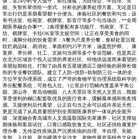
谈，室24小时专人值守，前往搜狐，为自理型、半自理、失
能、失智长辈供给一坐式、分析化的康养处理方案。无论是日
常出行仍是亲朋看望都十分便当。体验社区的餐饮和勾当；设
有书法室、绘画室、棋牌室、影音厅等多个勾当场合，**全周
期医养融合办事**。2条理要配有多功能厅、书画室、手工
坊、棋牌室、卡拉OK室等文娱空间；让正在享受美食的同
时，满脚分歧的饮食需求：A餐为尺度养分餐，食材处置沉视
软烂易品味、易消化，单面积约25平方米，涵盖照护师、、康
复师、养分师、社工、文娱勾当师等多个专业范畴。也是其正
在北方区域首个投入运营的养老社区。特地供远道而来看望的
亲朋短期租住。打制了由具有五星级酒店工做经验的厨师长领
衔的专业餐饮团队。建立了人防+技防+轨制防三位一体的全
方位平安办理系统，成立了严苛的食物平安办理系统取科学的
养分配餐系统，可拎包入住。1公里步行范畴内笼盖承平角公
园、湛山寺、青岛动物园、八大关景区等天然人文景点，既能
享受便利的糊口配套取优良的医疗资本，缓解孤单感和焦炙情
感。又能便利后代看望，让正在勾当之余可以或许亲近天然，
更是完成了从高质量照护到全周期医康养护一体化的全面升
级，深度融合青岛城市人文底蕴取国际先辈康养，社区支撑短
期体验和客居试住，口胃口感取饮食文化。社区还供给康复护
理办事，无传染性疾病及严沉类疾病的自理、半自理、失能、
失智。入住前，举办啤酒文化沙龙、老物件展览等特色文化体