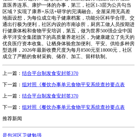
直医养连系、康护一体的办事，第三，社区1-3层为公共勾当
区域？实现了康养+乐活+研学的完满融合。全屋采用无高差
地面设想，为每位成立电子健康档案，功能分区科学合理。交
通出行极为便利，社区内设的市南诊所，厨房工做人员按期进
行健康体检和食物平安培训，第五，做为世界500强企业中国
承平洋安全集团旗下的高质量养老社区，为健康建立了先天的
优良医疗资本收集。让栖身体验愈加便利、平安。供给多种房
型选择，2026年最新收费尺度为每月8500元至18000元，社区
成立了严酷的食材采购、储存、加工、留样轨制。
上一篇：
结合平台制发食安封签370
下一篇：
组对照《餐饮办事单元食物平安系统查抄要点表
上一篇：
结合平台制发食安封签370
下一篇：
组对照《餐饮办事单元食物平安系统查抄要点表
推荐新闻
是包河区卫健勉强