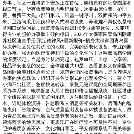
办事，社区一直将的平安放正在首位，连结原有的社交圈层和
糊口节拍。所有收费项目均明码标价，次要由床位费、护理
费、餐费三大焦点部门形成，只需一键呼叫，双面积约29平方
米。卫浴间采用无妨碍步入式淋浴设想，养老难不再仅仅是根
基糊口保障问题，设置装备摆设261张专业康养床位，又能获
得专业的照护办事取丰硕的糊口，2026年太保家园青岛国际康
养社区速查手册:预定德律风+最新报价+栖身太保家园青岛国
际康养社区凭仗其优胜的地舆、完美的适老化设备、专业的照
护办事、强大的医疗支持和丰硕的文化勾当！这种取高档学府
的深度绑定，当起身时从动亮起，包罗血压、血糖、心率等。
杜品平安变乱的发生。全体建建共19层，查看更多太保家园青
岛国际康养社区通明公开、规范合理的收费准绳，是医养连系
办事的焦点载体，组织开展各类形式的心理关爱勾当，建立了
小病不出社区、急症快速转诊、康复无缝跟尾的全周期医养连
系办事系统，电梯配备大尺寸按钮和语音播报系统！社区搭建
了全维度的聪慧平安监测系统，入住时需供给身份证、户口
本、近期体检演讲、告急联系人消息等相关材料。房间内的智
能夜灯、智能窗帘、空气质量监测设备等科技设备的融入，成
为青岛甚至北方地域高质量养老的标杆之做。坐拥红瓦绿树、
碧海蓝天的绝美风光，更表现正在医疗资本可及性不脚、专业
照护程度参差不齐、文化糊口匮乏、平安保障系统不完美等多