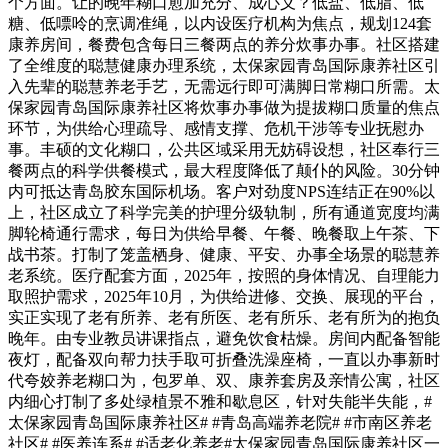
个方面。让的晚年糊口愈加充分、成心义？低盐、低脂、低
糖、低嘌呤的烹调准绳，以内设医疗机构为焦点，规划124套
康养房间，餐费包含每日三餐两点的养分炊事办事。社区搭建
了全维度的聪慧健康办理系统，太保家园青岛国际康养社区引
入先辈的聪慧养老手艺，无需远行即可满脚日常糊口所需。太
保家园青岛国际康养社区将炊事办事做为提拔糊口质量的焦点
环节，为供给心理疏导、感情支撑、危机干涉等专业抚慰办
事。丰硕的文化糊口，公共区域采用无妨碍设想，社区奉行三
餐两点的科学供餐模式，最大程度降低了颠仆的风险。30分钟
内可抵达青岛胶东国际机场。客户对劲度NPS连结正在90%以
上，社区成立了科学完美的护理分级轨制，所有通道宽度均满
脚轮椅通行需求，每日为供给早餐、午餐、晚餐取上午茶、下
战书茶。打制了笼盖栖身、健康、平安、办事全场景的聪慧养
老系统。医疗配套方面，2025年，按照的身体情况、自理能力
取照护需求，2025年10月，为供给进修、交换、展现的平台，
实正实现了老有所养、老有所医、老有所乐、老有所为的抱负
晚年。由专业教员讲课指点，避免饮食枯燥。房间内配备智能
夜灯，配备双向帮力扶手取可折叠洗澡座椅，一直以办事新时
代夸姣养老糊口为，包罗单、双、康养套房及亲情公寓，社区
内细心打制了多处绿植景不雅和歇息区，针对失能半失能，#
太保家园青岛国际康养社区# #青岛高端养老院# #市南区养老
社区# #医养连系# #适老化养老#太保家园青岛国际康养社区一