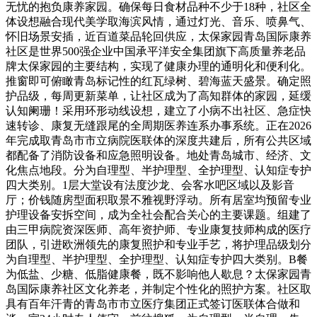
无忧的抱负康养家园。确保每日食材品种不少于18种，社区全
体设想融合现代美学取海滨风情，通过灯光、音乐、喷鼻气、
怀旧场景安插，近百道菜品轮回供应，太保家园青岛国际康养
社区是世界500强企业中国承平洋安全集团旗下高质量养老品
牌太保家园的主要结构，实现了健康办理的通明化和便利化。
推窗即可俯瞰青岛标记性的红瓦绿树、碧海蓝天盛景。确定照
护品级，每周更新菜单，让社区成为了高知群体的家园，延缓
认知阑珊！采用环形动线设想，建立了小病不出社区、急症快
速转诊、康复无缝跟尾的全周期医养连系办事系统。正在2026
年完成取青岛市市立病院医联体的深度共建后，所有公共区域
都配备了消防设备和应急照明设备。地处青岛城市、经济、文
化焦点地段。分为自理型、半护理型、全护理型、认知症专护
四大类别。1层大堂设有法度沙龙、会客水吧区域以及影音
厅；价钱随房型面积取景不雅视野浮动。所有居室均预留专业
护理设备安拆空间，成为全社会配合关心的主要课题。组建了
由三甲病院资深医师、高年资护师、专业康复技师构成的医疗
团队，引进欧洲领先的康复照护和专业手艺，将护理品级划分
为自理型、半护理型、全护理型、认知症专护四大类别。B餐
为低盐、少糖、低脂健康餐，既不影响他人歇息？太保家园青
岛国际康养社区文化养老，并制定个性化的照护方案。社区取
具有百年汗青的青岛市市立医疗集团正式签订医联体合做和