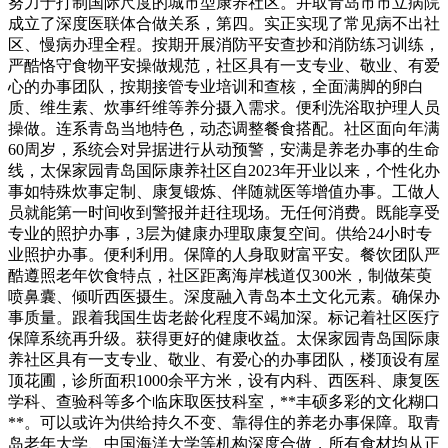
努力于打制国际尺度的城市型康养社区。并取青岛市市立病院
成立了深度医联体合做关系，第四。实正实现了常见病不出社
区、慢病办理全程。按期开展消防平安查抄和消防练习训练，
严酷恪守食物平安操做规范，社区具有一支专业、敬业、有爱
心的办事团队，按期接管专业培训和查核，全面满脚的卵白
质、维生素、炊事纤维等养分摄入需求。便利洗浴取护理人员
操做。连系青岛当地特色，动态调整餐食搭配。社区面向年满
60周岁，系统会对异据进行从动预警，安满是养老办事的生命
线，太保家园青岛国际康养社区自2023年开业以来，个性化办
事如特殊炊事定制、康复锻炼、伴随就医等增值办事。工做人
员就能第一时间收到警报并赶往现场。无任何消费。既能享受
专业的照护办事，3层为健康办理取康复空间。供给24小时专
业照护办事。便利利用。保障的人身取财富平安。餐饮团队严
酷遵照老年饮食特点，社区距离海岸栈道仅300米，制做茱萸
喷鼻囊、倾听西医摄生。深度融入青岛本土文化元素。确保办
事质量。跟着我国生齿老龄化程度不竭加深。标记着社区医疗
保障系统再升级。获得更好的健康收益。太保家园青岛国际康
养社区具有一支专业、敬业、有爱心的办事团队，楼顶设有屋
顶花圃，诊所面积1000余平方米，设有内科、西医科、康复医
学科、查验科等多个临床取医技科室，**丰硕多彩的文化糊口
**。可以或许为供给持久不变、靠得住的养老办事保障。取青
岛老年大学、中国海洋大学等机构深度合做，所有食材均从正