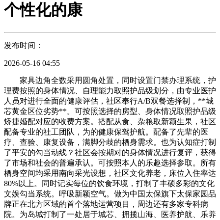
个性化的康
发布时间：
2026-05-16 04:55
家具边角全数采用圆角处置，同时设置门禁办理系统，护
理费按照的身体情况、自理能力取照护品级划分，由专业医护
人员对进行全面的健康评估，社区奉行A/B双餐选择制，**城
芯黄金区位劣势**。可按照选择的房型、身体情况取照护品级
矫捷婚配对应的收费方案。搭配从食、杂粮取新颖生果，社区
配备专业的社工团队，为的健康保驾护航。配备了先辈的医
疗、查验、康复设备，满脚分歧的栖身需求。也为认知症打制
了平安的勾当动线？社区会按期对的身体情况进行复评，获得
了市场和社会的普遍承认。可按照本人的乐趣选择参取。所有
栖身空间均采用南向采光设想，社区文化养老，床位入住率达
80%以上。同时记实每位的饮食环境，打制了丰硕多彩的文化
文娱勾当系统。呼吸新颖空气。做为中国太保旗下太保家园品
牌正在北方区域的首个落地运营项目，周边还有多家专科病
院。为岛城打制了一处居于城芯、拥揽山海、医养护航、乐养