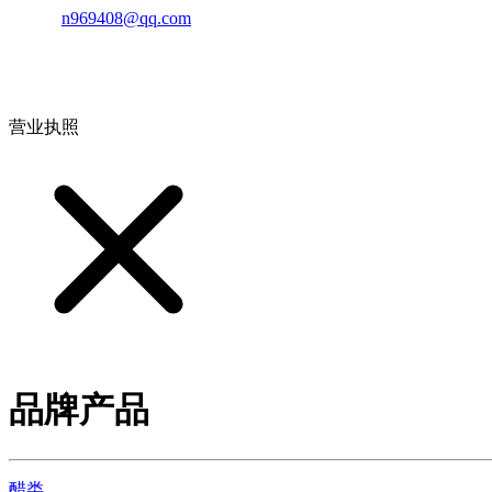
邮箱：
n969408@qq.com
地址：江西省德安县高新技术产业园(宝塔工业园)高新路93号
营业执照
品牌产品
醋类