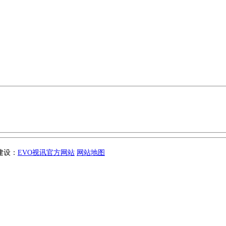
站建设：
EVO视讯官方网站
网站地图