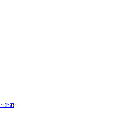
全常识
>