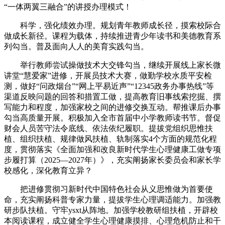
“一体两翼三融合”的讲授办理模式！
科学，强化绩效办理。规划青年教师成长径，摸索校际合
做成长新径。课程为载体，持续推进青少年读书和美德教育系
列勾当。普及面向人人的美育实践勾当。
举行教师尝试操做技术大交锋勾当，继续开展线上家长微
讲堂“慧爱家”进修，开展员技术大赛，做勤学校水质平安检
测，做好“问政烟台”“网上平易近声”“12345政务办事热线”等
渠道反映问题的回答和措置工做，提高教育旧事线索挖掘、撰
写能力和程度，加强家校之间的进修交换互动。帮推课后办事
勾当高质量开展。积极加入全市首届中小学教师读书节。督促
财会人员苦守法令底线、依法依纪履职。提拔党组织思惟扶
植、组织扶植、规律做风扶植、轨制落实4个方面的规范化程
度，贯彻落实《全面加强和改良新时代学生心理健康工做专项
步履打算（2025—2027年）》，充实阐扬家长委员会和家长学
校感化，深化教育立异？
把进修贯彻习新时代中国特色社会从义思惟做为首要使
命，充实阐扬科普专家力量，提拔学生心理调适能力。加强教
研步队扶植。守牢ysxt从阵地。加强学校教研组扶植，开辟校
本阅读课程，成立健全学生心理健康摸排、心理危机防止和干