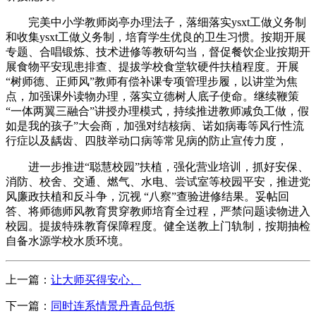
完美中小学教师岗亭办理法子，落细落实ysxt工做义务制
和收集ysxt工做义务制，培育学生优良的卫生习惯。按期开展
专题、合唱锻炼、技术进修等教研勾当，督促餐饮企业按期开
展食物平安现患排查、提拔学校食堂软硬件扶植程度。开展
“树师德、正师风”教师有偿补课专项管理步履，以讲堂为焦
点，加强课外读物办理，落实立德树人底子使命。继续鞭策
“一体两翼三融合”讲授办理模式，持续推进教师减负工做，假
如是我的孩子”大会商，加强对结核病、诺如病毒等风行性流
行症以及龋齿、四肢举动口病等常见病的防止宣传力度，
进一步推进“聪慧校园”扶植，强化营业培训，抓好安保、
消防、校舍、交通、燃气、水电、尝试室等校园平安，推进党
风廉政扶植和反斗争，沉视 “八察”查验进修结果。妥帖回
答、将师德师风教育贯穿教师培育全过程，严禁问题读物进入
校园。提拔特殊教育保障程度。健全送教上门轨制，按期抽检
自备水源学校水质环境。
上一篇：
让大师买得安心、
下一篇：
同时连系情景丹青品包拆