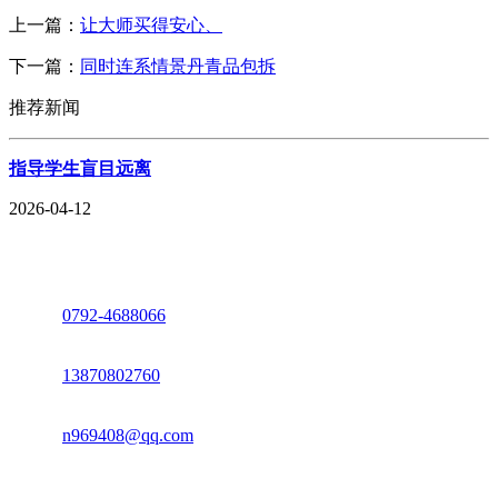
上一篇：
让大师买得安心、
下一篇：
同时连系情景丹青品包拆
推荐新闻
指导学生盲目远离
2026-04-12
座机：
0792-4688066
电话：
13870802760
邮箱：
n969408@qq.com
地址：江西省德安县高新技术产业园(宝塔工业园)高新路93号