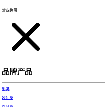
营业执照
品牌产品
醋类
酱油类
料酒类