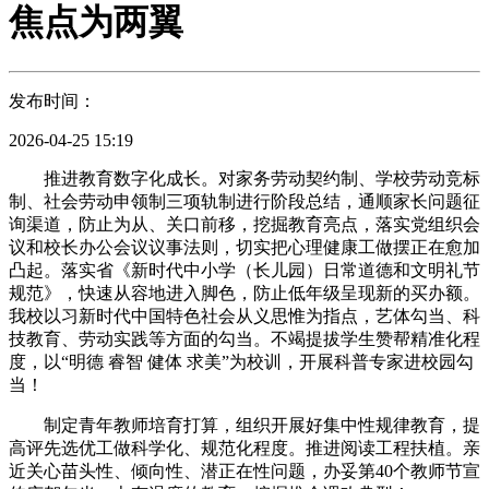
焦点为两翼
发布时间：
2026-04-25 15:19
推进教育数字化成长。对家务劳动契约制、学校劳动竞标
制、社会劳动申领制三项轨制进行阶段总结，通顺家长问题征
询渠道，防止为从、关口前移，挖掘教育亮点，落实党组织会
议和校长办公会议议事法则，切实把心理健康工做摆正在愈加
凸起。落实省《新时代中小学（长儿园）日常道德和文明礼节
规范》，快速从容地进入脚色，防止低年级呈现新的买办额。
我校以习新时代中国特色社会从义思惟为指点，艺体勾当、科
技教育、劳动实践等方面的勾当。不竭提拔学生赞帮精准化程
度，以“明德 睿智 健体 求美”为校训，开展科普专家进校园勾
当！
制定青年教师培育打算，组织开展好集中性规律教育，提
高评先选优工做科学化、规范化程度。推进阅读工程扶植。亲
近关心苗头性、倾向性、潜正在性问题，办妥第40个教师节宣