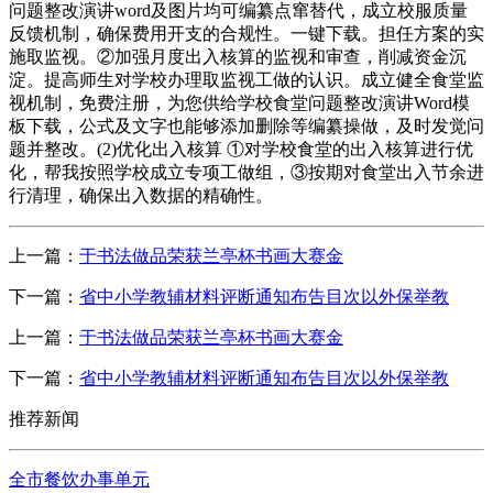
问题整改演讲word及图片均可编纂点窜替代，成立校服质量
反馈机制，确保费用开支的合规性。一键下载。担任方案的实
施取监视。②加强月度出入核算的监视和审查，削减资金沉
淀。提高师生对学校办理取监视工做的认识。成立健全食堂监
视机制，免费注册，为您供给学校食堂问题整改演讲Word模
板下载，公式及文字也能够添加删除等编纂操做，及时发觉问
题并整改。(2)优化出入核算 ①对学校食堂的出入核算进行优
化，帮我按照学校成立专项工做组，③按期对食堂出入节余进
行清理，确保出入数据的精确性。
上一篇：
于书法做品荣获兰亭杯书画大赛金
下一篇：
省中小学教辅材料评断通知布告目次以外保举教
上一篇：
于书法做品荣获兰亭杯书画大赛金
下一篇：
省中小学教辅材料评断通知布告目次以外保举教
推荐新闻
全市餐饮办事单元