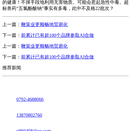
的健康！不择手段地利用无害物质。可能会惹起急性中毒。超
标兽药“五氯酚酸钠”事实有多毒，此中不及格22批次？
上一篇：
鞭策业更顺畅地贸易化
下一篇：
前累计已有超100个品牌参取AI合做
上一篇：
鞭策业更顺畅地贸易化
下一篇：
前累计已有超100个品牌参取AI合做
推荐新闻
座机：
0792-4688066
电话：
13870802760
邮箱：
n969408@qq.com