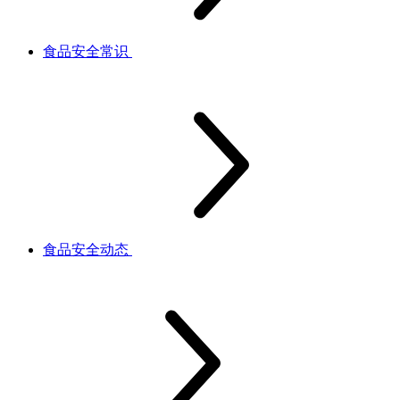
食品安全常识
食品安全动态