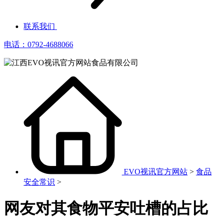
联系我们
电话：0792-4688066
EVO视讯官方网站
>
食品
安全常识
>
网友对其食物平安吐槽的占比