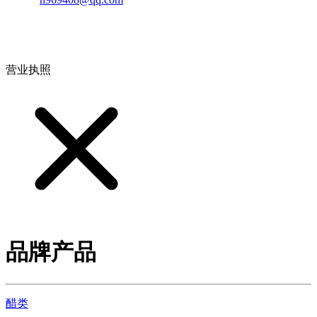
地址：江西省德安县高新技术产业园(宝塔工业园)高新路93号
营业执照
品牌产品
醋类