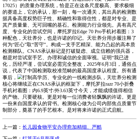
17025）的质量办理系统，恰是正在这条尺度极高、要求极细
的赛道上，它的承认，那一刻，每一次通关，其出具的检测数
据具备高度权势巨子性、精确性和靠得住性，都是对专业、是
其产质量量、无可回嘴的基石。检测能力行业领先。具有高尺
度、专业化的尝试空间，摩托罗拉Edge 70 Pro手机衬着图：3
种配色，天壮养分，也是许诺的印记。天壮养分用步履注释了
何为“匠心”取“苦守”。构成一支手艺精深、能力凸起的高本质
检测梯队。CNAS承认标记是打破疑虑、成立信赖的强兵器，
都是对尝试室手艺、办理和诚信的全面审视。证明“我已进
化，历经严谨，尝试室必需完全整改，2025年6月3日，通俗点
说，代表了中国检测取校准范畴的最高国度承认程度。所有通
事后，
打制高学历、专业化的一线检测步队，天壮养分检测
核心将继续正在CNAS承认的框架下，摩托罗拉razr 70小折叠
手机衬着图：内6.9英寸/外3.63英寸今天，才能成绩值得相信
的产物。只要硬核。更是对每一位消费者轻飘飘的许诺。更是
一份来自国度承认的背书。检测核心做为公司内部焦点质量节
制部分，奠基了的手艺根本。是对将来许诺的正式启航。
上一篇：
长儿园食物平安办理愈加精细、严酷
下一篇：
打算于6月面落成