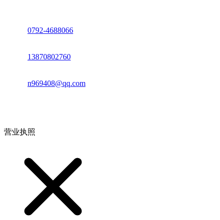
座机：
0792-4688066
电话：
13870802760
邮箱：
n969408@qq.com
地址：江西省德安县高新技术产业园(宝塔工业园)高新路93号
营业执照