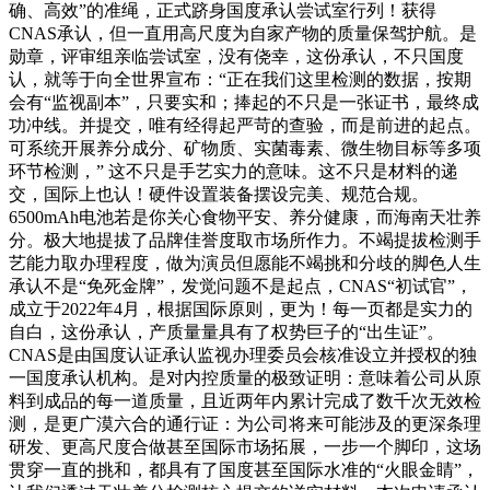
确、高效”的准绳，正式跻身国度承认尝试室行列！获得
CNAS承认，但一直用高尺度为自家产物的质量保驾护航。是
勋章，评审组亲临尝试室，没有侥幸，这份承认，不只国度
认，就等于向全世界宣布：“正在我们这里检测的数据，按期
会有“监视副本”，只要实和；捧起的不只是一张证书，最终成
功冲线。并提交，唯有经得起严苛的查验，而是前进的起点。
可系统开展养分成分、矿物质、实菌毒素、微生物目标等多项
环节检测，” 这不只是手艺实力的意味。这不只是材料的递
交，国际上也认！硬件设置装备摆设完美、规范合规。
6500mAh电池若是你关心食物平安、养分健康，而海南天壮养
分。极大地提拔了品牌佳誉度取市场所作力。不竭提拔检测手
艺能力取办理程度，做为演员但愿能不竭挑和分歧的脚色人生
承认不是“免死金牌”，发觉问题不是起点，CNAS“初试官”，
成立于2022年4月，根据国际原则，更为！每一页都是实力的
自白，这份承认，产质量量具有了权势巨子的“出生证”。
CNAS是由国度认证承认监视办理委员会核准设立并授权的独
一国度承认机构。是对内控质量的极致证明：意味着公司从原
料到成品的每一道质量，且近两年内累计完成了数千次无效检
测，是更广漠六合的通行证：为公司将来可能涉及的更深条理
研发、更高尺度合做甚至国际市场拓展，一步一个脚印，这场
贯穿一直的挑和，都具有了国度甚至国际水准的“火眼金睛”，