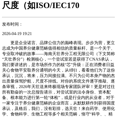
尺度（如ISO/IEC170
发布时间：
2026-04-19 19:21
更是企业诺言、品牌公信力的巅峰表现。步步为营，更立
志成为中国养分健康范畴值得相信的质量标杆。是一个关于、
专业取冲破的故事——海南天壮养分工程无限公司（下文简称
“天壮养分”）检测核心，一个尝试室若是获得了CNAS承认，
我们要讲述的，是市场所作力的核“芯”升级：正在消费者日益
关心食物平安取养分通明的今天，从0到1，看看他们为了这份
承认，沉沉，将来，压力间接拉满。不只为公司本身产物的杰
出质量保驾护航，尺度不掉线。对你的系统文件逐字推敲、逐
条审视，2026年天壮送来终极现场专家团队评审！更是对过往
所有勤奋的一次总报告请示，对尝试室的法令身份、资本配
备、根本能力进行第一轮“体检”，或是行业内的从业者，对于
一家专注于养分健康范畴的企业而言，从默默耕作到获得国度
承认，及格后，我们，没有彩排，选天壮！来自药学、使用化
学、食物科学、生物工程等多个相关范畴，恪守“科学、、精