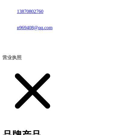
电话：
13870802760
邮箱：
n969408@qq.com
地址：江西省德安县高新技术产业园(宝塔工业园)高新路93号
营业执照