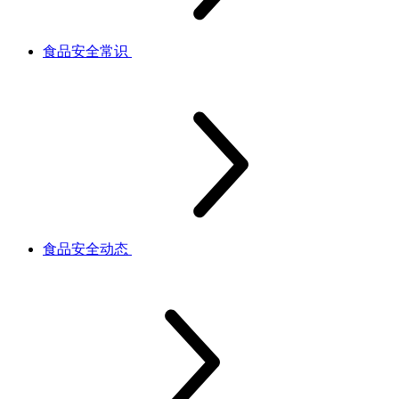
食品安全常识
食品安全动态