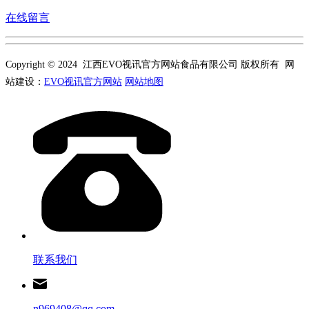
在线留言
Copyright © 2024 江西EVO视讯官方网站食品有限公司 版权所有 网
站建设：
EVO视讯官方网站
网站地图
联系我们
n969408@qq.com