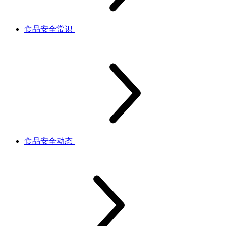
食品安全常识
食品安全动态