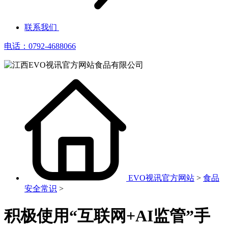
联系我们
电话：0792-4688066
EVO视讯官方网站
>
食品
安全常识
>
积极使用“互联网+AI监管”手