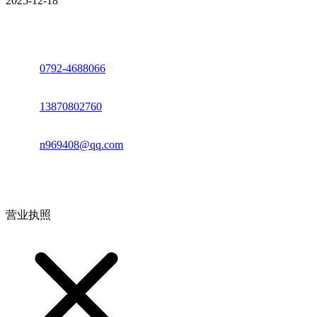
2025-12-18
座机：
0792-4688066
电话：
13870802760
邮箱：
n969408@qq.com
地址：江西省德安县高新技术产业园(宝塔工业园)高新路93号
营业执照