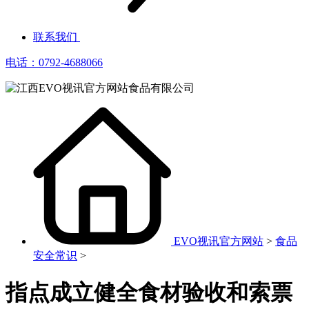
联系我们
电话：0792-4688066
EVO视讯官方网站
>
食品
安全常识
>
指点成立健全食材验收和索票