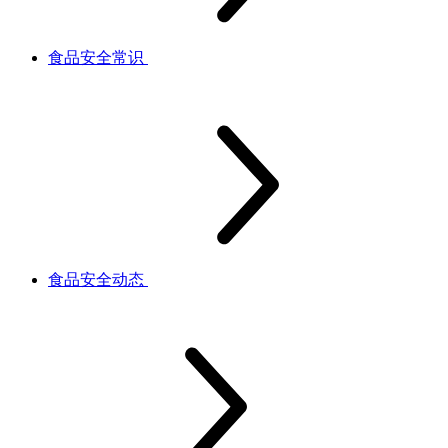
食品安全常识
食品安全动态