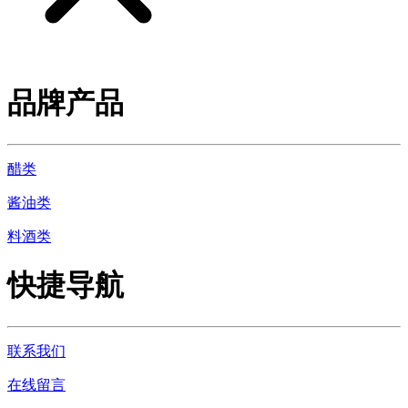
品牌产品
醋类
酱油类
料酒类
快捷导航
联系我们
在线留言