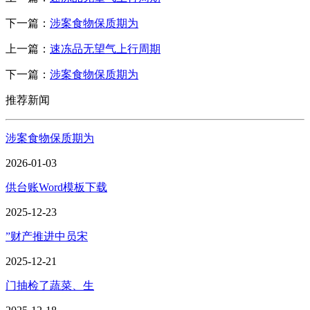
下一篇：
涉案食物保质期为
上一篇：
速冻品无望气上行周期
下一篇：
涉案食物保质期为
推荐新闻
涉案食物保质期为
2026-01-03
供台账Word模板下载
2025-12-23
”财产推进中员宋
2025-12-21
门抽检了蔬菜、生