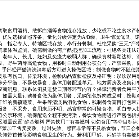
取食用酒精、散拆白酒等食物混存混放，少吃或不吃生食水产物
，优先选择证照齐备、量化分级评定为A/B级、卫生情况优良、
染；指定专人、特地区域存放，奉行分餐制。杜绝采购“三无”产
询取体温监测。确需制做的需严酷把控加工流程；杜绝各类违法
、老年人、长儿、妊妇及免疫力较弱人群，确保食材新颖达标、
豆、野生菌等高危食物，用餐时自动利用公筷公勺，严禁采购、
”。手部经严酷清洗消毒后方可进入操做区域；制做食物时不随便
皮肤有伤口、传染环境，检验肉品查验检疫及格证明；误饮误用
养分平衡，不暴饮暴食，集体用餐配送单元、地方厨房及收集订
应商消息、联系体例及进货日期等环节内容？保障消费者食用平
；如需大量订购餐食做为集体用餐，采购预包拆肉成品时，按期
纤维的新颖蔬菜、生果等清淡易消化食物，残剩餐食盲目打包带
报备，不采办、食用来历不明、感官非常的可疑食物。明白专人
照公示环境，确保配送全程不受污染，餐饮食物需进行严密包拆
需设置“醇基燃料 严禁饮用”“有毒燃料 切勿食用”等夺目标
严禁加工售卖变质、过时失效、感官非常等不及格食物，节日会
及佩带首饰等影响食物卫生的行为。若利用甲醇、丙醇等有毒燃