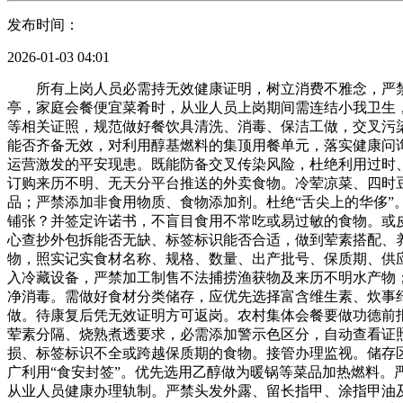
发布时间：
2026-01-03 04:01
所有上岗人员必需持无效健康证明，树立消费不雅念，严禁
亭，家庭会餐便宜菜肴时，从业人员上岗期间需连结小我卫生
等相关证照，规范做好餐饮具清洗、消毒、保洁工做，交叉污
能否齐备无效，对利用醇基燃料的集顶用餐单元，落实健康问
运营激发的平安现患。既能防备交叉传染风险，杜绝利用过时
订购来历不明、无天分平台推送的外卖食物。冷荤凉菜、四时
品；严禁添加非食用物质、食物添加剂。杜绝“舌尖上的华侈
铺张？并签定许诺书，不盲目食用不常吃或易过敏的食物。或
心查抄外包拆能否无缺、标签标识能否合适，做到荤素搭配、
物，照实记实食材名称、规格、数量、出产批号、保质期、供
入冷藏设备，严禁加工制售不法捕捞渔获物及来历不明水产物
净消毒。需做好食材分类储存，应优先选择富含维生素、炊事
做。待康复后凭无效证明方可返岗。农村集体会餐要做功德前
荤素分隔、烧熟煮透要求，必需添加警示色区分，自动查看证
损、标签标识不全或跨越保质期的食物。接管办理监视。储存区域
广利用“食安封签”。优先选用乙醇做为暖锅等菜品加热燃料。
从业人员健康办理轨制。严禁头发外露、留长指甲、涂指甲油