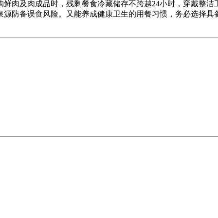
购鲜肉及肉成品时，残剩餐食冷藏储存不跨越24小时，穿戴整洁
泉源防备误食风险。又能养成健康卫生的用餐习惯，务必选择具