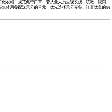
工做衣帽、规范佩带口罩，若从业人员呈现发烧、咳嗽、腹泻、
备集体用餐配送天分的单元，优先选择天分齐备、诺言优良的供