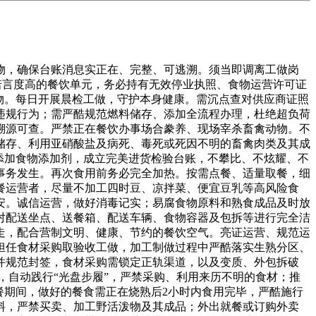
，确保台账消息实正在、完整、可逃溯。须当即调离工做岗
诺言度高的餐饮单元，务必持有无效停业执照、食物运营许可证
物。每日开展晨检工做，守护本身健康。需沉点查对供应商证照
违规行为；需严酷规范燃料储存、添加全流程办理，杜绝超负荷
溯源可查。严禁正在餐饮办事场合豢养、现场宰杀畜禽动物。不
储存、利用亚硝酸盐及病死、毒死或死因不明的畜禽肉类及其成
添加食物添加剂，成立完美进货检验台账，不攀比、不炫耀、不
事务发生。再次食用前务必完全加热。按需点餐、适量取餐，细
餐运营者，尽量不加工四时豆、凉拌菜、便宜豆乳等高风险食
安。诚信运营，做好消毒记实；易腐食物原料和熟食成品及时放
对配送坐点、送餐箱、配送车辆、食物容器及包拆等进行完全洁
走，配合营制文明、健康、节约的餐饮空气。亮证运营、规范运
担任食材采购取验收工做，加工制做过程中严酷落实生熟分区、
并规范封签，食材采购需锁定正轨渠道，以及变质、外包拆破
识，自动践行“光盘步履”，严禁采购、利用来历不明的食材；推
餐期间，做好的餐食需正在烧熟后2小时内食用完毕，严酷施行
料，严禁买卖、加工野活泼物及其成品；外出就餐或订购外卖