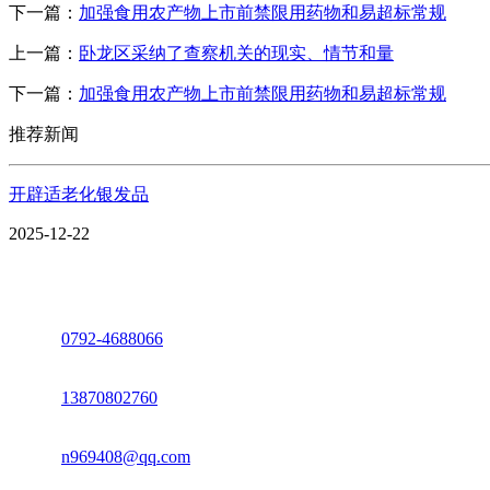
下一篇：
加强食用农产物上市前禁限用药物和易超标常规
上一篇：
卧龙区采纳了查察机关的现实、情节和量
下一篇：
加强食用农产物上市前禁限用药物和易超标常规
推荐新闻
开辟适老化银发品
2025-12-22
座机：
0792-4688066
电话：
13870802760
邮箱：
n969408@qq.com