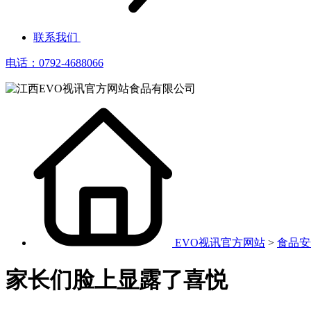
联系我们
电话：0792-4688066
EVO视讯官方网站
>
食品安
家长们脸上显露了喜悦