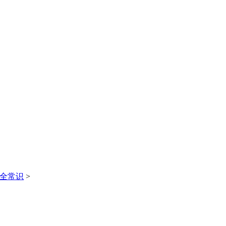
全常识
>