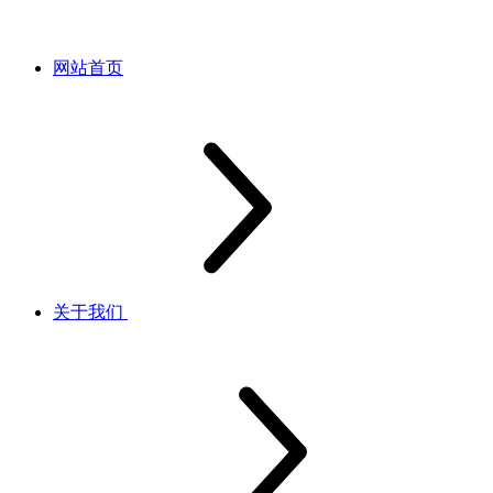
网站首页
关于我们