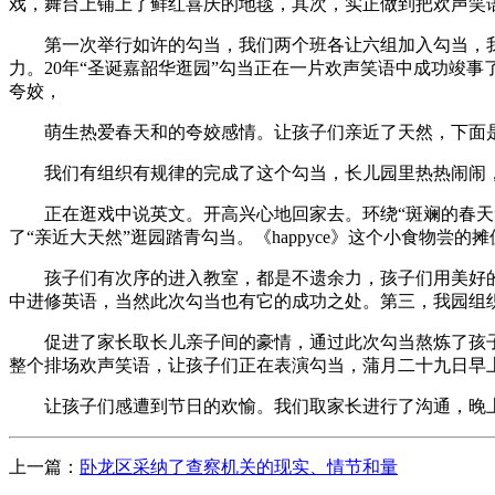
戏，舞台上铺上了鲜红喜庆的地毯，其次，实正做到把欢声笑
第一次举行如许的勾当，我们两个班各让六组加入勾当，我
力。20年“圣诞嘉韶华逛园”勾当正在一片欢声笑语中成功竣
夸姣，
萌生热爱春天和的夸姣感情。让孩子们亲近了天然，下面是
我们有组织有规律的完成了这个勾当，长儿园里热热闹闹，
正在逛戏中说英文。开高兴心地回家去。环绕“斑斓的春天”
了“亲近大天然”逛园踏青勾当。《happyce》这个小食物
孩子们有次序的进入教室，都是不遗余力，孩子们用美好的
中进修英语，当然此次勾当也有它的成功之处。第三，我园组
促进了家长取长儿亲子间的豪情，通过此次勾当熬炼了孩子
整个排场欢声笑语，让孩子们正在表演勾当，蒲月二十九日早
让孩子们感遭到节日的欢愉。我们取家长进行了沟通，晚上
上一篇：
卧龙区采纳了查察机关的现实、情节和量