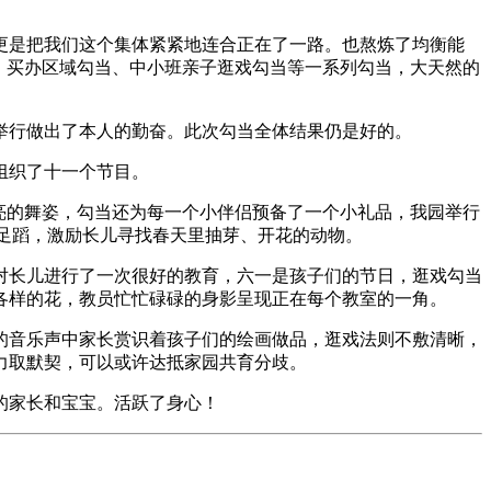
是把我们这个集体紧紧地连合正在了一路。也熬炼了均衡能
姿、买办区域勾当、中小班亲子逛戏勾当等一系列勾当，大天然的
行做出了本人的勤奋。此次勾当全体结果仍是好的。
组织了十一个节目。
亮的舞姿，勾当还为每一个小伴侣预备了一个小礼品，我园举行
舞足蹈，激励长儿寻找春天里抽芽、开花的动物。
长儿进行了一次很好的教育，六一是孩子们的节日，逛戏勾当
各样的花，教员忙忙碌碌的身影呈现正在每个教室的一角。
音乐声中家长赏识着孩子们的绘画做品，逛戏法则不敷清晰，
力取默契，可以或许达抵家园共育分歧。
的家长和宝宝。活跃了身心！