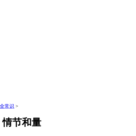
全常识
>
、情节和量