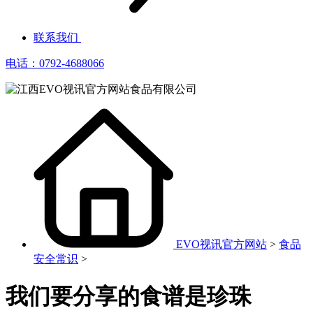
联系我们
电话：0792-4688066
EVO视讯官方网站
>
食品
安全常识
>
我们要分享的食谱是珍珠