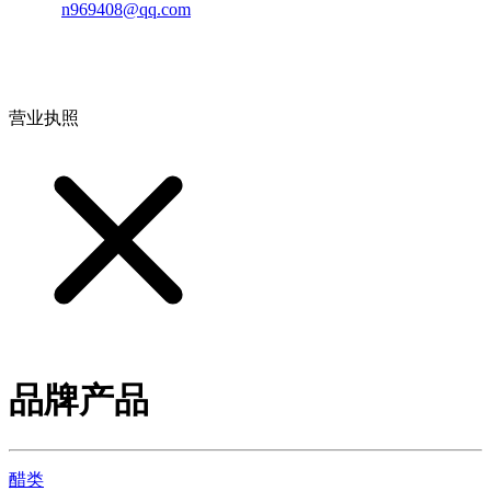
邮箱：
n969408@qq.com
地址：江西省德安县高新技术产业园(宝塔工业园)高新路93号
营业执照
品牌产品
醋类