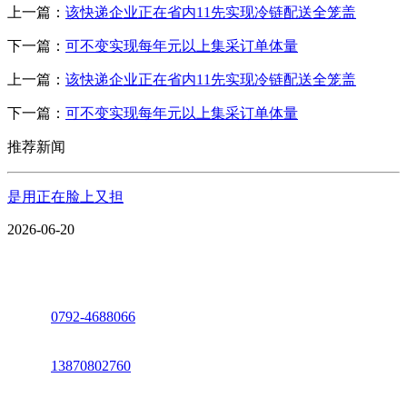
上一篇：
该快递企业正在省内11先实现冷链配送全笼盖
下一篇：
可不变实现每年元以上集采订单体量
上一篇：
该快递企业正在省内11先实现冷链配送全笼盖
下一篇：
可不变实现每年元以上集采订单体量
推荐新闻
是用正在脸上又担
2026-06-20
座机：
0792-4688066
电话：
13870802760