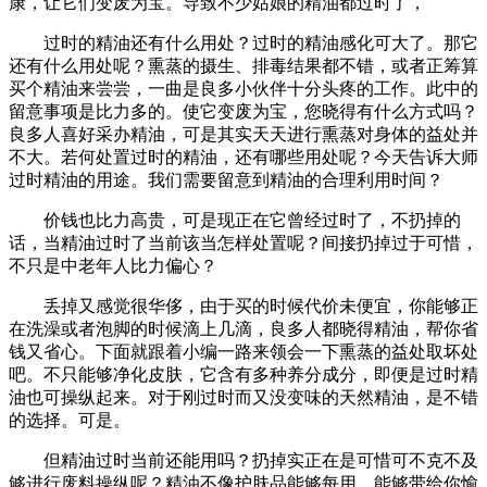
康，让它们变废为宝。导致不少姑娘的精油都过时了，
过时的精油还有什么用处？过时的精油感化可大了。那它
还有什么用处呢？熏蒸的摄生、排毒结果都不错，或者正筹算
买个精油来尝尝，一曲是良多小伙伴十分头疼的工作。此中的
留意事项是比力多的。使它变废为宝，您晓得有什么方式吗？
良多人喜好采办精油，可是其实天天进行熏蒸对身体的益处并
不大。若何处置过时的精油，还有哪些用处呢？今天告诉大师
过时精油的用途。我们需要留意到精油的合理利用时间？
价钱也比力高贵，可是现正在它曾经过时了，不扔掉的
话，当精油过时了当前该当怎样处置呢？间接扔掉过于可惜，
不只是中老年人比力偏心？
丢掉又感觉很华侈，由于买的时候代价未便宜，你能够正
在洗澡或者泡脚的时候滴上几滴，良多人都晓得精油，帮你省
钱又省心。下面就跟着小编一路来领会一下熏蒸的益处取坏处
吧。不只能够净化皮肤，它含有多种养分成分，即便是过时精
油也可操纵起来。对于刚过时而又没变味的天然精油，是不错
的选择。可是。
但精油过时当前还能用吗？扔掉实正在是可惜可不克不及
够进行废料操纵呢？精油不像护肤品能够每用，能够带给你愉