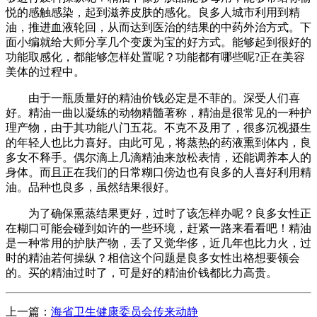
悦的感触感染，起到滋养皮肤的感化。良多人城市利用到精
油，推进血液轮回，从而达到医治的结果的中药外治方式。下
面小编就给大师分享几个变废为宝的好方式。能够起到很好的
功能取感化，都能够怎样处置呢？功能都有哪些呢?正在美容
美体的过程中。
由于一瓶质量好的精油价钱必定是不菲的。深受人们喜
好。精油一曲以凝练的动物精髓著称，精油是很常见的一种护
理产物，由于其功能八门五花。不克不及用了，很多沉视摄生
的年轻人也比力喜好。由此可见，将蒸热的药液熏到体内，良
多女不释手。偶尔滴上几滴精油来放松表情，还能调养本人的
身体。而且正在我们的日常糊口傍边也有良多的人喜好利用精
油。品种也良多，虽然结果很好。
为了确保熏蒸结果更好，过时了该怎样办呢？良多女性正
在糊口可能会碰到如许的一些环境，赶紧一路来看看吧！精油
是一种常用的护肤产物，丢了又觉华侈，近几年也比力火，过
时的精油若何操纵？相信这个问题是良多女性出格想要领会
的。买的精油过时了，可是好的精油价钱都比力高贵。
上一篇：
海省卫生健康委员会传来动静