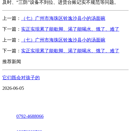
及时、“三防”设备不到位、进货台账记实不规范等问题。
上一篇：
（七）广州市海珠区铨逸沙县小的汤面碗
下一篇：
实正实现累了能歇脚、渴了能喝水、饿了、难了
上一篇：
（七）广州市海珠区铨逸沙县小的汤面碗
下一篇：
实正实现累了能歇脚、渴了能喝水、饿了、难了
推荐新闻
它们既会对孩子的
2026-06-05
座机：
0792-4688066