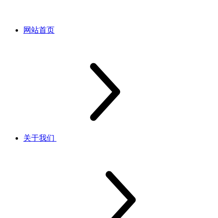
网站首页
关于我们