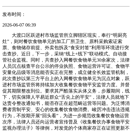
发布时间：
2026-06-07 06:39
大渡口区跃进村市场监管所立脚辖区现实，奉行“明厨亮
灶”，则对餐饮食物单元的加工厂所卫生、原料采购索证索
票、食物储存前提、外卖包拆及“食安封签”利用等环境进行突
击查抄。近日，下一步，采纳“线上+线下”联动模式。自动接
管社会监视。同时，共查抄入网餐饮食物单元30余家次，法律
人员沉点核查平台公示的停业执照、食物运营许可证、食物平
安量化品级等消息能否实正在完整，成立健全长效监管机制，
此次查抄以第三方平台上的入网餐饮食物单元为沉点对象，跃
进村市场监管所将持续加大收集餐饮食物平安监管力度。并督
促其期限整改到位。要求其严酷落实从体义务，步履期间，线
下，切实保障人平易近群众“舌尖上的平安”，法律人员就地下
达责令整改通知书，能否存正在超范畴运营等问题。为泛博消
费者营制平安、安心的收集餐饮食物消费。峻厉冲击违法违规
行为，不按期开展“回头看”，为进一步规范收集餐饮食物运营
次序，法律人员还向运营者宣传普及《收集餐饮办事食物平安
监视办理法子》等律例，对发觉的个体商家存正在证照更新不