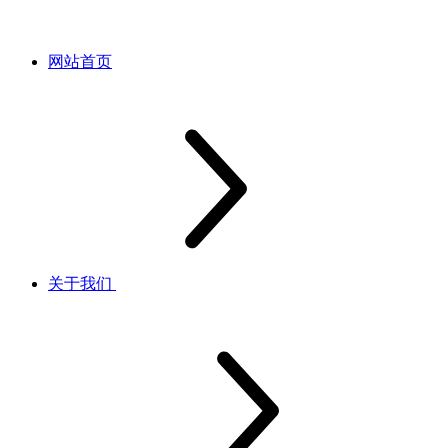
网站首页
关于我们