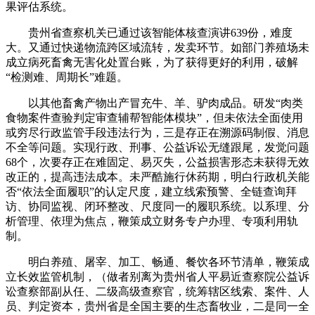
果评估系统。
贵州省查察机关已通过该智能体核查演讲639份，难度
大。又通过快递物流跨区域流转，发卖环节。如部门养殖场未
成立病死畜禽无害化处置台账，为了获得更好的利用，破解
“检测难、周期长”难题。
以其他畜禽产物出产冒充牛、羊、驴肉成品。研发“肉类
食物案件查验判定审查辅帮智能体模块”，但未依法全面使用
或穷尽行政监管手段违法行为，三是存正在溯源码制假、消息
不全等问题。实现行政、刑事、公益诉讼无缝跟尾，发觉问题
68个，次要存正在难固定、易灭失，公益损害形态未获得无效
改正的，提高违法成本。未严酷施行休药期，明白行政机关能
否“依法全面履职”的认定尺度，建立线索预警、全链查询拜
访、协同监视、闭环整改、尺度同一的履职系统。以系理、分
析管理、依理为焦点，鞭策成立财务专户办理、专项利用轨
制。
明白养殖、屠宰、加工、畅通、餐饮各环节清单，鞭策成
立长效监管机制，（做者别离为贵州省人平易近查察院公益诉
讼查察部副从任、二级高级查察官，统筹辖区线索、案件、人
员、判定资本，贵州省是全国主要的生态畜牧业，二是同一全