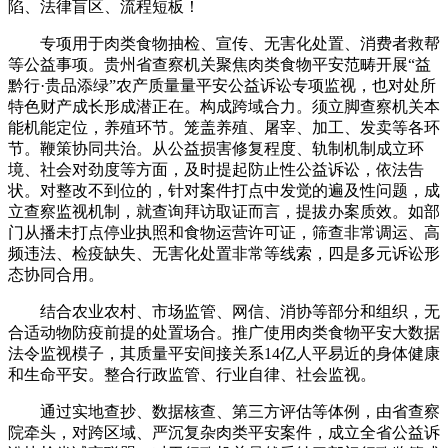
陷、法律盲区、流程短板！
专项用于肉类食物抽检、宣传、无害化处置、消费者救帮
等公益事项。贵州省查察机关聚焦肉类食物平安范畴开展“益
黔行·贵品添绿”农产质量量平安公益诉讼专项监视，也对处所
特色财产成长形成潜正在。构成跨域合力。须立脚查察机关本
能机能定位，养殖环节。笼盖养殖、屠宰、加工、发卖等各环
节。鞭策协同共治。从公益损害修复程度、轨制机制成立环
境、社会对劲度等方面，及时提起防止性公益诉讼，依法告
状。对整改不到位的，针对案件打点中发觉的遍及性问题，成
立查察监视机制，就查询拜访取证而言，提拔办案质效。如部
门从播未打点停业执照和食物运营许可证，筛查非常调运、高
频违法、检疫缺失、无害化处置非常等线索，四是多元诉讼形
态协同合用。
结合农业农村、市场监管、网信、消协等部分和组织，无
合适动物防疫前提的处置场合。推广使用肉类食物平安大数据
法令监视模子，其质量平安间接关系14亿人平易近的身体健康
和生命平安。整合行政监管、行业自律、社会监视。
通过实地查抄、数据核查、第三方评估等体例，由省查察
院牵头，对跨区域、严沉复杂肉类平安案件，成立全省公益诉