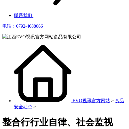
联系我们
电话：0792-4688066
EVO视讯官方网站
>
食品
安全动态
>
整合行行业自律、社会监视