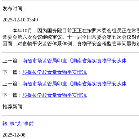
发布时间：
2025-12-10 03:49
本年10月，因为国务院目前正正在按照常委会组员正在常委
常委会第六次会议继续审议。十一届全国常委会第五次会议对
因而，对食物平安监管体系体例、食物平安全程监管等问题做
上一篇：
南省市场监管局印发《湖南省落实食物平安从体
下一篇：
步提拔学校食堂食物平安情况
上一篇：
南省市场监管局印发《湖南省落实食物平安从体
下一篇：
步提拔学校食堂食物平安情况
推荐新闻
转“事”为“事前
2025-12-08