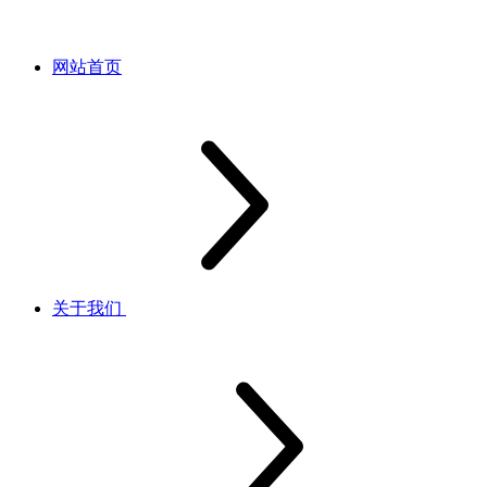
网站首页
关于我们