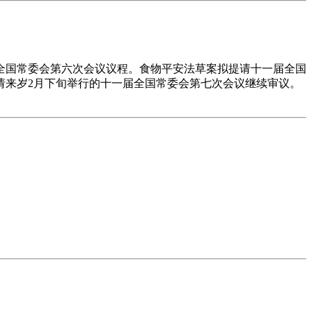
全国常委会第六次会议议程。食物平安法草案拟提请十一届全国
请来岁2月下旬举行的十一届全国常委会第七次会议继续审议。