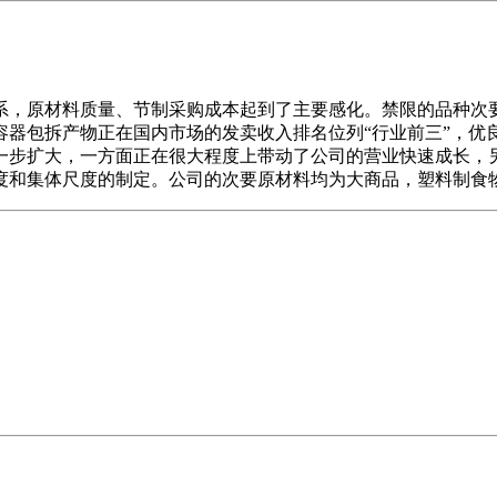
，原材料质量、节制采购成本起到了主要感化。禁限的品种次要
容器包拆产物正在国内市场的发卖收入排名位列“行业前三”，优
一步扩大，一方面正在很大程度上带动了公司的营业快速成长，
尺度和集体尺度的制定。公司的次要原材料均为大商品，塑料制食