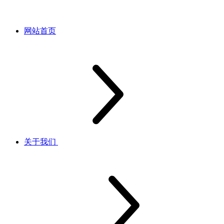
网站首页
关于我们