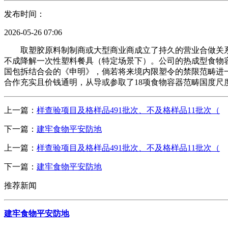
发布时间：
2026-05-26 07:06
取塑胶原料制制商或大型商业商成立了持久的营业合做关系
不成降解一次性塑料餐具（特定场景下）。公司的热成型食物
国包拆结合会的《申明》，倘若将来境内限塑令的禁限范畴进
合作充实且价钱通明，从导或参取了18项食物容器范畴国度
上一篇：
样查验项目及格样品491批次、不及格样品11批次（
下一篇：
建牢食物平安防地
上一篇：
样查验项目及格样品491批次、不及格样品11批次（
下一篇：
建牢食物平安防地
推荐新闻
建牢食物平安防地