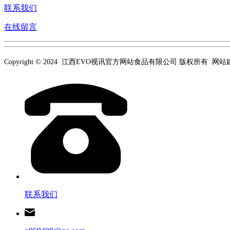
联系我们
在线留言
Copyright © 2024 江西EVO视讯官方网站食品有限公司 版权所有 网
联系我们