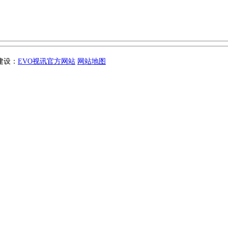
站建设：
EVO视讯官方网站
网站地图