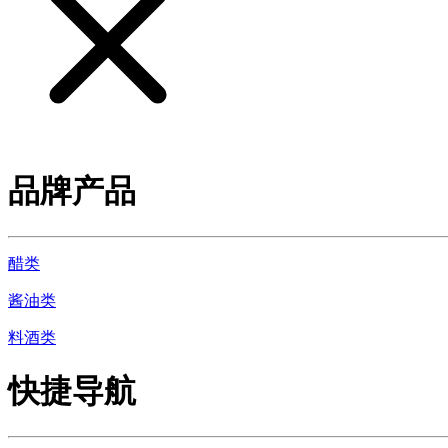
品牌产品
醋类
酱油类
料酒类
快捷导航