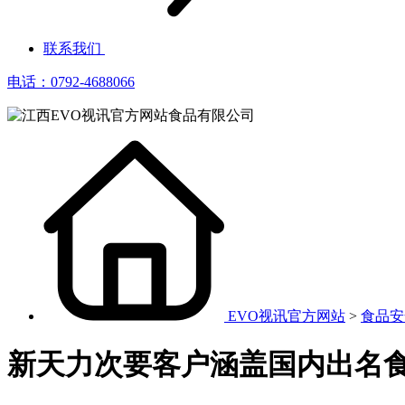
联系我们
电话：0792-4688066
EVO视讯官方网站
>
食品安
新天力次要客户涵盖国内出名