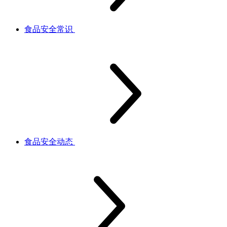
食品安全常识
食品安全动态