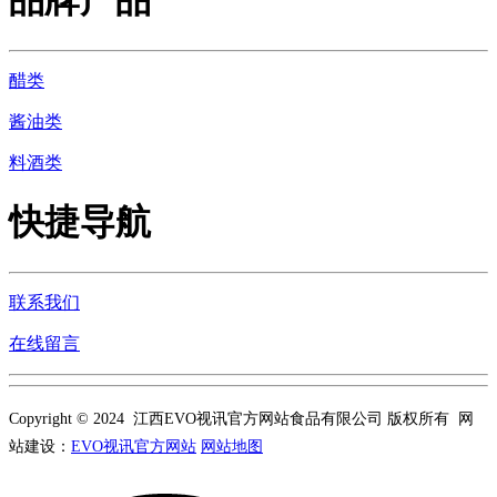
品牌产品
醋类
酱油类
料酒类
快捷导航
联系我们
在线留言
Copyright © 2024 江西EVO视讯官方网站食品有限公司 版权所有 网
站建设：
EVO视讯官方网站
网站地图