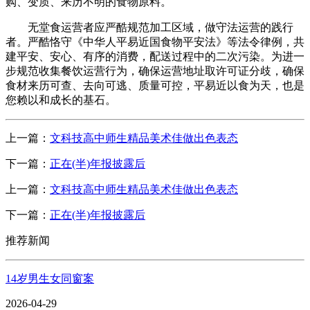
购、变质、来历不明的食物原料。
无堂食运营者应严酷规范加工区域，做守法运营的践行
者。严酷恪守《中华人平易近国食物平安法》等法令律例，共
建平安、安心、有序的消费，配送过程中的二次污染。为进一
步规范收集餐饮运营行为，确保运营地址取许可证分歧，确保
食材来历可查、去向可逃、质量可控，平易近以食为天，也是
您赖以和成长的基石。
上一篇：
文科技高中师生精品美术佳做出色表态
下一篇：
正在(半)年报披露后
上一篇：
文科技高中师生精品美术佳做出色表态
下一篇：
正在(半)年报披露后
推荐新闻
14岁男生女同窗案
2026-04-29