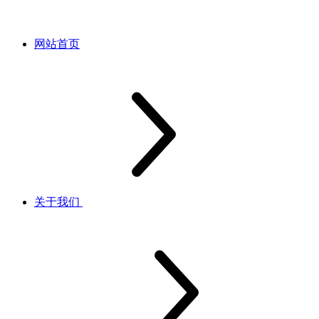
网站首页
关于我们