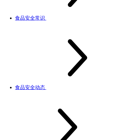
食品安全常识
食品安全动态