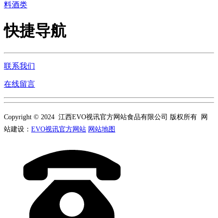
料酒类
快捷导航
联系我们
在线留言
Copyright © 2024 江西EVO视讯官方网站食品有限公司 版权所有 网
站建设：
EVO视讯官方网站
网站地图