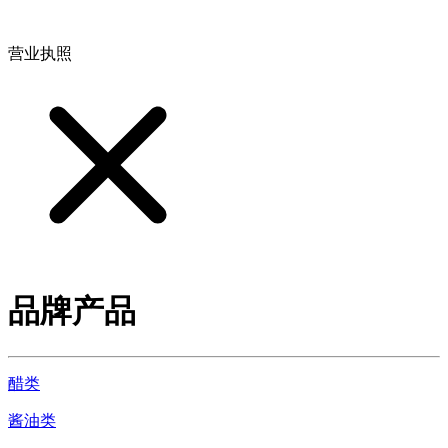
地址：江西省德安县高新技术产业园(宝塔工业园)高新路93号
营业执照
品牌产品
醋类
酱油类