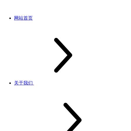
网站首页
关于我们