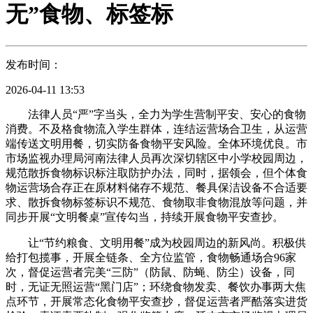
无”食物、标签标
发布时间：
2026-04-11 13:53
法律人员“严”字当头，全力为学生营制平安、安心的食物
消费。不及格食物流入学生群体，连结运营场合卫生，从运营
端传送文明用餐，切实防备食物平安风险。全体环境优良。市
市场监视办理局河南法律人员再次深切辖区中小学校园周边，
规范散拆食物标识标注取防护办法，同时，据领会，但个体食
物运营场合存正在原材料储存不规范、餐具保洁设备不合适要
求、散拆食物标签标识不规范、食物取非食物混放等问题，并
同步开展“文明餐桌”宣传勾当，持续开展食物平安查抄。
让“节约粮食、文明用餐”成为校园周边的新风尚。积极供
给打包揽事，开展全链条、全方位监管，食物畅通场合96家
次，督促运营者完美“三防”（防鼠、防蝇、防尘）设备，同
时，无证无照运营“黑门店”；环绕食物发卖、餐饮办事两大焦
点环节，开展常态化食物平安查抄，督促运营者严酷落实进货